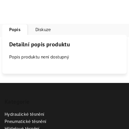
Popis
Diskuze
Detailní popis produktu
Popis produktu není dostupný
Z
á
Kategorie
p
a
Hydraulické těsnění
t
Pneumatické těsnění
í
Hřídelové těsnění