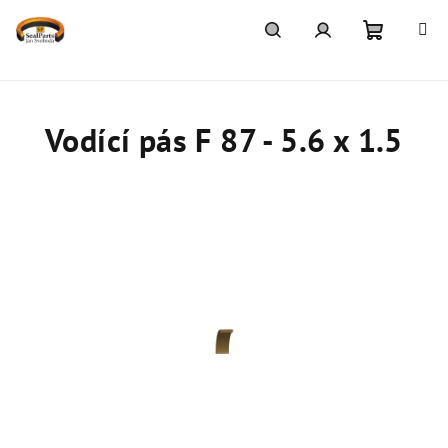
Přejít
na
obsah
Nákupn
Hledat
Přihlášení
košík
Vodící pás F 87 - 5.6 x 1.5