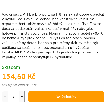
Vodicí pás z PTFE a bronzu typu F 87 se zvlášť dobře osvědčil
v hydraulice. Dovoluje jednoduché konstrukce válců, má
nepatrné tření, takže nevzniká žádný „stick-slip“. Typ F 87 se
dodává podle přání zákazníka buď v metráži, nebo jako
hotově přiříznutý vodicí pás. Normální pracovní teplota +60 °C
by neměla být překročena. Při vyšších teplotách, prosím,
zašlete zpětný dotaz. Hodnota pro měrný tlak by měla být
počítána se součinitelem bezpečnosti 4:1 při výpočtu
ložiska.
MÉDIA
Vodicí pás typu F 87 je vhodný pro všechny
kapaliny, běžně se vyskytující v hydraulice.
Skladem
154,60 Kč
187,07 Kč včetně DPH
Měrná
cena:
−
+
Do košíku