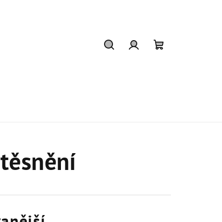
Hledat
Přihlášení
Nákupní
košík
 těsnění
anější