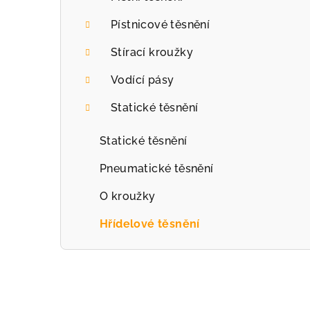
r
Pístnicové těsnění
a
Stírací kroužky
n
Vodící pásy
n
Statické těsnění
í
p
Statické těsnění
a
Pneumatické těsnění
n
O kroužky
e
Hřídelové těsnění
l