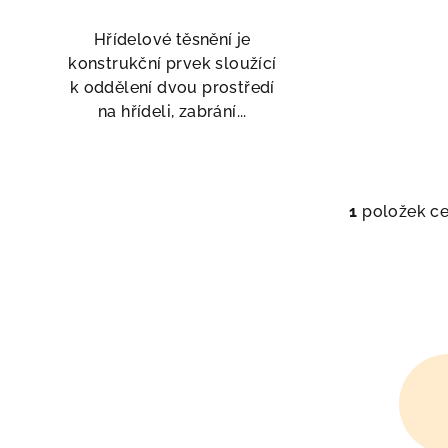
o
Hřídelové těsnění je
d
konstrukční prvek sloužící
k oddělení dvou prostředí
u
na hřídeli, zabrání...
k
t
1
položek c
ů
O
v
l
á
d
a
c
í