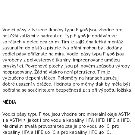
Vodicí pásy z tvrzené tkaniny typu F 506 jsou vhodné pro
nejtěžší zatížení v hydraulice. Typ F 506 je dodáván ve
spirálách v délce cca 10 m. Tím je zajištěna lehká montáž
zasunutím do pístů a pístnic. Na přání mohou být dodány
vodicí pásy přiříznuté na míru. Vodicí pásy typu F 506 jsou
vyrobeny z polyesterové tkaniny, impregnované umělou
pryskyřicí. Povrchové plochy jsou při novém způsobu výroby
neopracovány. Žádné vlákno není přerušeno. Tím je
vyloučeno třepení vláken. Poloměry na hranách zaručují
dobré usazení v drážce. Hodnota pro měrný tlak by měla být
počítána se součinitelem bezpečnosti 2 : 1 při výpočtu ložiska.
MÉDIA
Vodicí pásy typu F 506 jsou vhodné pro minerální oleje ASTM
1 a ASTM 3, jakož i pro vodu a kapaliny HFA, HFB, HFC a HFD.
Maximální trvalá provozní teplota je pro vodu 80 °C, pro
kapaliny HFA a HFB 60 °C a pro kapaliny HFC 40 °C.