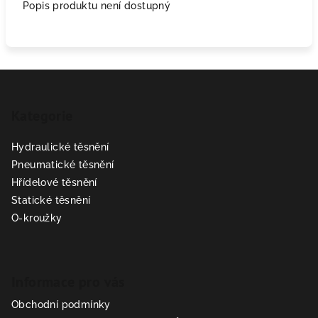
Popis produktu není dostupný
Z
á
Kategorie
p
a
Hydraulické těsnění
t
Pneumatické těsnění
í
Hřídelové těsnění
Statické těsnění
O-kroužky
Informace pro vás
Obchodní podmínky