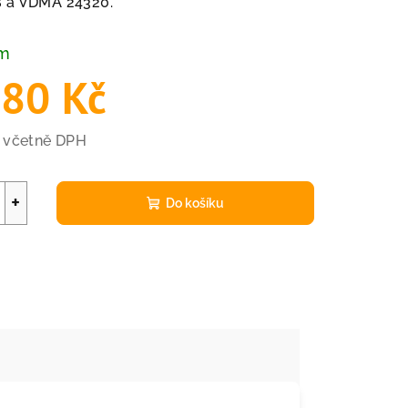
 a VDMA 24320.
em
,80 Kč
č včetně DPH
+
Do košíku