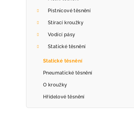
r
Pístnicové těsnění
a
Stírací kroužky
n
Vodící pásy
n
Statické těsnění
í
p
Statické těsnění
a
Pneumatické těsnění
n
O kroužky
e
Hřídelové těsnění
l