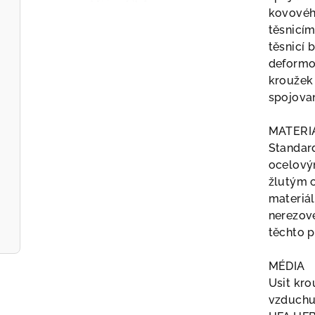
kovovéh
těsnicím
těsnicí 
deformo
kroužek
spojova
MATERI
Standard
ocelový
žlutým c
materiál
nerezové
těchto p
MÉDIA
Usit kro
vzduchu,