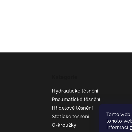
Z
á
Kategorie
p
a
Hydraulické těsnění
t
Pneumatické těsnění
Hřídelové těsnění
í
Tento web 
Statické těsnění
tohoto web
O-kroužky
informací