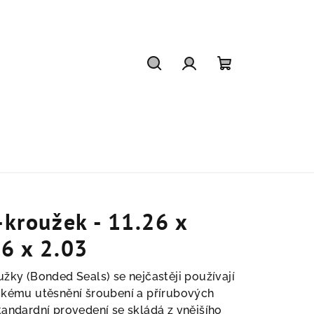
Hledat
Přihlášení
Nákupní
košík
-kroužek - 11.26 x
6 x 2.03
užky (Bonded Seals) se nejčastěji používají
ckému utěsnění šroubení a přírubových
tandardní provedení se skládá z vnějšího