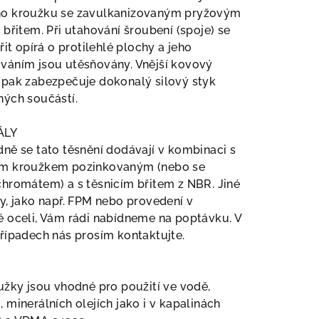
o kroužku se zavulkanizovaným pryžovým
 břitem. Při utahování šroubení (spoje) se
břit opírá o protilehlé plochy a jeho
váním jsou utěsňovány. Vnější kovový
 pak zabezpečuje dokonalý silový styk
ných součástí.
ÁLY
ně se tato těsnění dodávají v kombinaci s
m kroužkem pozinkovaným (nebo se
hromátem) a s těsnicím břitem z NBR. Jiné
y, jako např. FPM nebo provedení v
 oceli, Vám rádi nabídneme na poptávku. V
řípadech nás prosím kontaktujte.
užky jsou vhodné pro použití ve vodě,
 minerálních olejích jako i v kapalinách