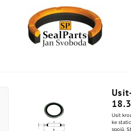
Usit
18.3
Usit kro
ke stati
spojů. S