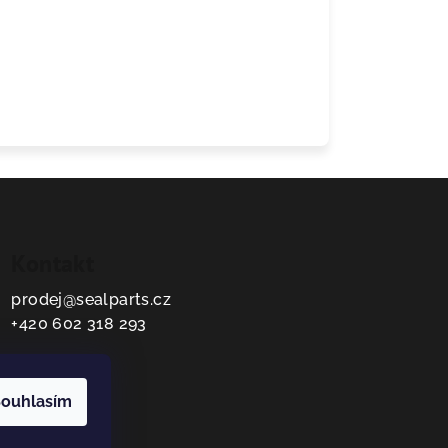
Kontakt
prodej
@
sealparts.cz
+420 602 318 293
ouhlasím