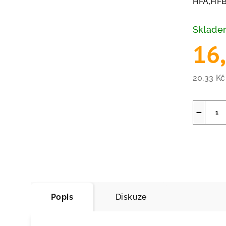
HFA,HFB
Sklad
16
20,33 K
Měrná
cena:
−
Popis
Diskuze