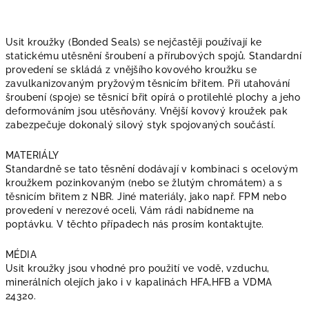
Usit kroužky (Bonded Seals) se nejčastěji používají ke
statickému utěsnění šroubení a přírubových spojů. Standardní
provedení se skládá z vnějšího kovového kroužku se
zavulkanizovaným pryžovým těsnicím břitem. Při utahování
šroubení (spoje) se těsnicí břit opírá o protilehlé plochy a jeho
deformováním jsou utěsňovány. Vnější kovový kroužek pak
zabezpečuje dokonalý silový styk spojovaných součástí.
MATERIÁLY
Standardně se tato těsnění dodávají v kombinaci s ocelovým
kroužkem pozinkovaným (nebo se žlutým chromátem) a s
těsnicím břitem z NBR. Jiné materiály, jako např. FPM nebo
provedení v nerezové oceli, Vám rádi nabídneme na
poptávku. V těchto případech nás prosím kontaktujte.
MÉDIA
Usit kroužky jsou vhodné pro použití ve vodě, vzduchu,
minerálních olejích jako i v kapalinách HFA,HFB a VDMA
24320.