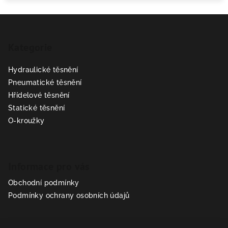
Z
á
Kategorie
p
a
Hydraulické těsnění
t
Pneumatické těsnění
í
Hřídelové těsnění
Statické těsnění
O-kroužky
Informace pro vás
Obchodní podmínky
Podmínky ochrany osobních údajů