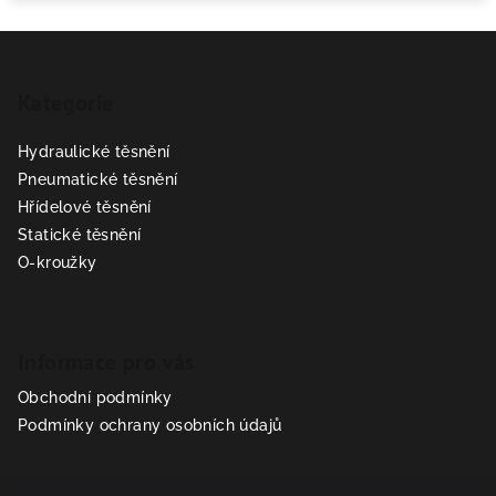
Z
á
Kategorie
p
a
Hydraulické těsnění
t
Pneumatické těsnění
í
Hřídelové těsnění
Statické těsnění
O-kroužky
Informace pro vás
Obchodní podmínky
Podmínky ochrany osobních údajů