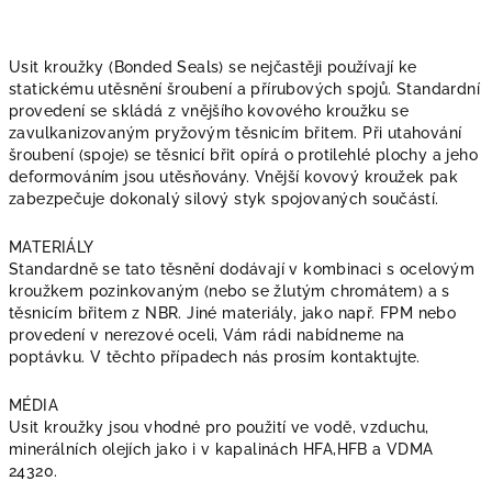
Usit kroužky (Bonded Seals) se nejčastěji používají ke
statickému utěsnění šroubení a přírubových spojů. Standardní
provedení se skládá z vnějšího kovového kroužku se
zavulkanizovaným pryžovým těsnicím břitem. Při utahování
šroubení (spoje) se těsnicí břit opírá o protilehlé plochy a jeho
deformováním jsou utěsňovány. Vnější kovový kroužek pak
zabezpečuje dokonalý silový styk spojovaných součástí.
MATERIÁLY
Standardně se tato těsnění dodávají v kombinaci s ocelovým
kroužkem pozinkovaným (nebo se žlutým chromátem) a s
těsnicím břitem z NBR. Jiné materiály, jako např. FPM nebo
provedení v nerezové oceli, Vám rádi nabídneme na
poptávku. V těchto případech nás prosím kontaktujte.
MÉDIA
Usit kroužky jsou vhodné pro použití ve vodě, vzduchu,
minerálních olejích jako i v kapalinách HFA,HFB a VDMA
24320.