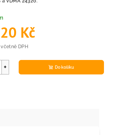
 a VDMA 24320.
em
,20 Kč
č včetně DPH
+
Do košíku