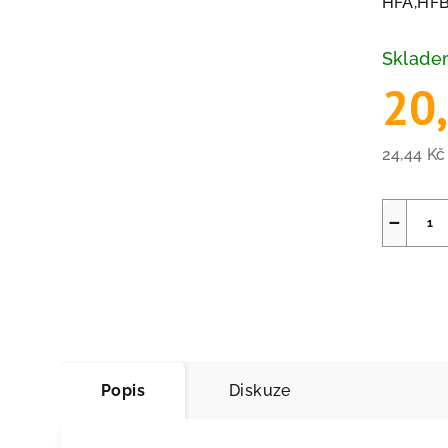
HFA,HFB
Sklad
20
24,44 K
Měrná
cena:
−
Popis
Diskuze