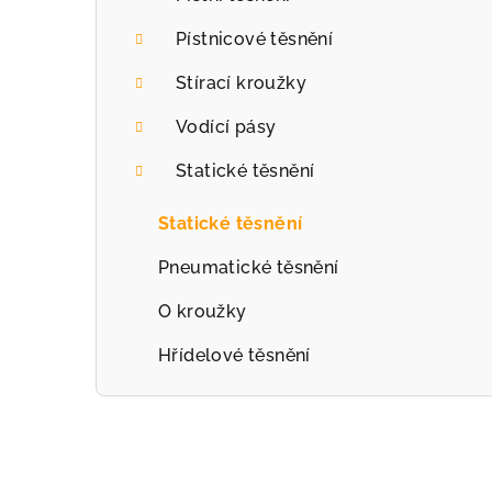
r
Pístnicové těsnění
a
Stírací kroužky
n
Vodící pásy
n
Statické těsnění
í
p
Statické těsnění
a
Pneumatické těsnění
n
O kroužky
e
Hřídelové těsnění
l