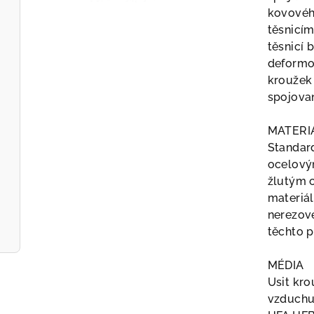
kovovéh
těsnicím
těsnicí 
deformo
kroužek
spojova
MATERI
Standard
ocelový
žlutým c
materiál
nerezové
těchto p
MÉDIA
Usit kro
vzduchu,