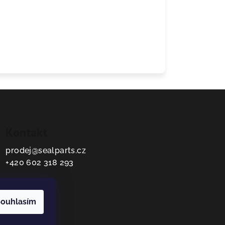
Kontakt
prodej
@
sealparts.cz
+420 602 318 293
ouhlasím