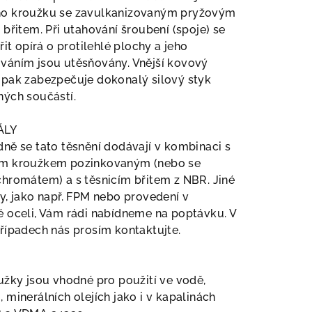
o kroužku se zavulkanizovaným pryžovým
 břitem. Při utahování šroubení (spoje) se
břit opírá o protilehlé plochy a jeho
váním jsou utěsňovány. Vnější kovový
 pak zabezpečuje dokonalý silový styk
ných součástí.
ÁLY
ně se tato těsnění dodávají v kombinaci s
m kroužkem pozinkovaným (nebo se
hromátem) a s těsnicím břitem z NBR. Jiné
y, jako např. FPM nebo provedení v
 oceli, Vám rádi nabídneme na poptávku. V
řípadech nás prosím kontaktujte.
užky jsou vhodné pro použití ve vodě,
 minerálních olejích jako i v kapalinách