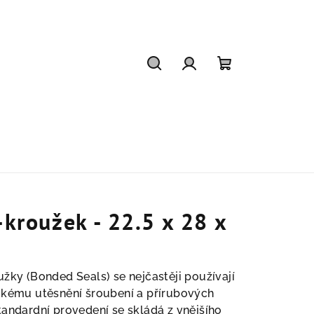
Hledat
Přihlášení
Nákupní
košík
-kroužek - 22.5 x 28 x
užky (Bonded Seals) se nejčastěji používají
ckému utěsnění šroubení a přírubových
tandardní provedení se skládá z vnějšího