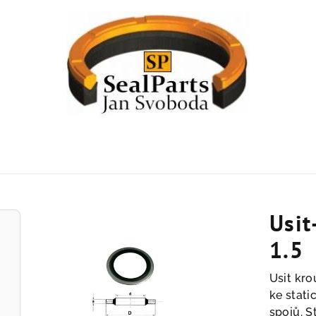
Usit
1.5
Usit kro
ke stati
spojů. S