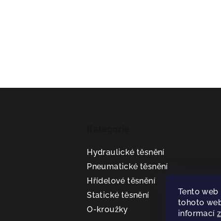
Z
á
Kategorie
p
a
Hydraulické těsnění
t
Pneumatické těsnění
Hřídelové těsnění
í
Tento web 
Statické těsnění
tohoto web
O-kroužky
informací