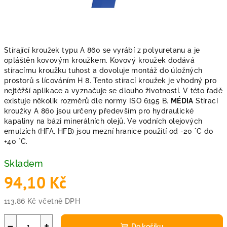
Stírající kroužek typu A 860 se vyrábí z polyuretanu a je
opláštěn kovovým kroužkem. Kovový kroužek dodává
stíracímu kroužku tuhost a dovoluje montáž do úložných
prostorů s lícováním H 8. Tento stírací kroužek je vhodný pro
nejtěžší aplikace a vyznačuje se dlouho životností. V této řadě
existuje několik rozměrů dle normy ISO 6195 B.
MÉDIA
Stírací
kroužky A 860 jsou určeny především pro hydraulické
kapaliny na bázi minerálních olejů. Ve vodních olejových
emulzích (HFA, HFB) jsou mezní hranice použití od -20 °C do
+40 °C.
Skladem
94,10 Kč
113,86 Kč včetně DPH
Měrná
cena:
−
+
Do košíku