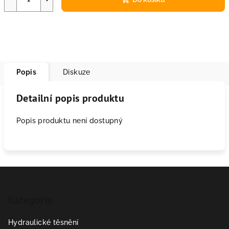
Popis
Diskuze
Detailní popis produktu
Popis produktu není dostupný
Z
á
Kategorie
p
a
Hydraulické těsnění