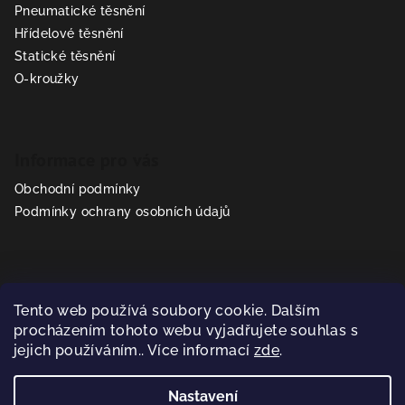
t
Pneumatické těsnění
í
Hřídelové těsnění
Statické těsnění
O-kroužky
Informace pro vás
Obchodní podmínky
Podmínky ochrany osobních údajů
Kontakt
Tento web používá soubory cookie. Dalším
prodej
@
sealparts.cz
procházením tohoto webu vyjadřujete souhlas s
+420 602 318 293
jejich používáním.. Více informací
zde
.
Nastavení