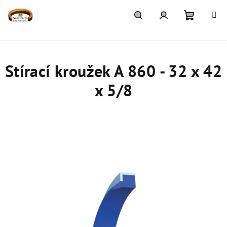
Přejít
na
obsah
Nákupn
Hledat
Přihlášení
košík
Stírací kroužek A 860 - 32 x 42
x 5/8