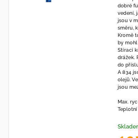
dobré fu
vedení, 
jsou v 
směru, k
Kromě t
by mohl 
Stírací
drážek. 
do přísl
A 834 js
olejů. V
jsou mez
Max. ryc
Teplotn
Sklad