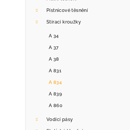
r
Pístnicové těsnění
a
Stírací kroužky
n
n
A 34
í
A 37
p
A 38
a
A 831
n
A 834
e
A 839
l
A 860
Vodící pásy