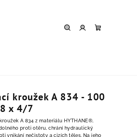
Hledat
Přihlášení
Nákupní
košík
ací kroužek A 834 - 100
8 x 4/7
í kroužek A 834 z materiálu HYTHANE®,
dolného proti otěru, chrání hydraulický
oti vnikání nečistoty a cizích těles. Na jeho