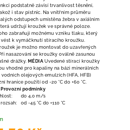
nkci podstatně závisí trvanlivost těsnění,
jakož i stav pístnic. Na vnitřním průměru
malých odstupech umístěna žebra v axiálním
terá udržují kroužek ve správné poloze.
oho zabraňují možnému vzniku tlaku, který
vést k vymáčknutí stíracího kroužku.
 kroužek je možno montovat do uzavřených
Při nasazování se kroužky oválně zasunou
ušné drážky.
MÉDIA
Uvedené stírací kroužky
ou vhodné pro kapaliny na bázi minerálních
e vodních olejových emulzích (HFA, HFB)
ní hranice použití od -20 °C do +60 °C.
Provozní podmínky
hlost:
do 4,0 m/s
í rozsah:
od -45 °C do +110 °C
em