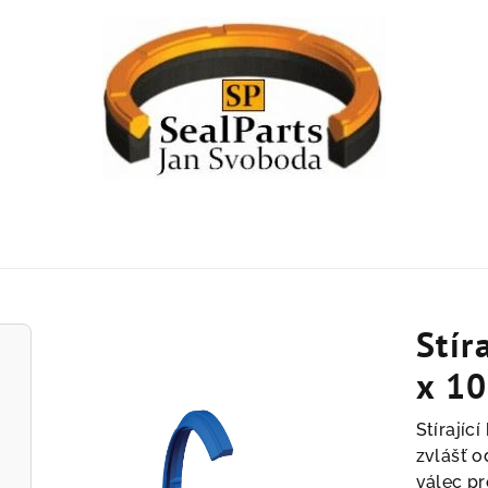
Stír
x 10
Stírajíc
zvlášť o
válec pr