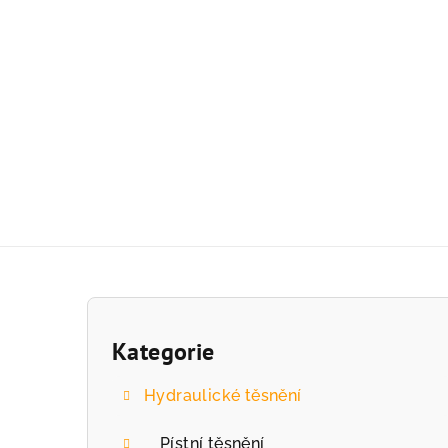
Přejít
na
obsah
P
o
Kategorie
Přeskočit
kategorie
s
Hydraulické těsnění
t
Pístní těsnění