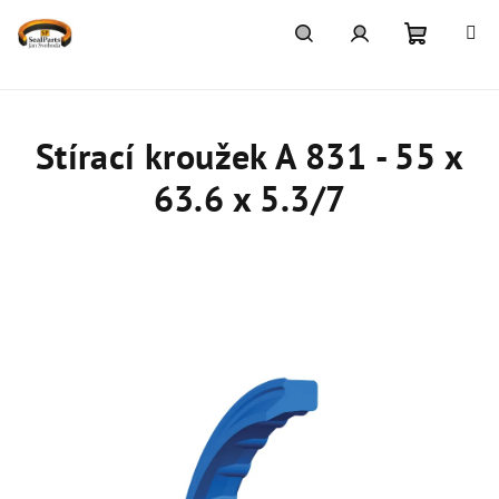
Přejít
na
obsah
Nákupn
Hledat
Přihlášení
košík
Stírací kroužek A 831 - 55 x
63.6 x 5.3/7