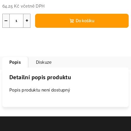
64,25 Kč včetně DPH
Měrná
cena:
−
+
Do košíku
Popis
Diskuze
Detailní popis produktu
Popis produktu není dostupný
Z
á