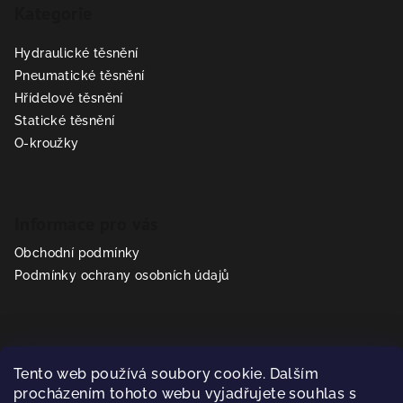
Kategorie
p
a
Hydraulické těsnění
t
Pneumatické těsnění
í
Hřídelové těsnění
Statické těsnění
O-kroužky
Informace pro vás
Obchodní podmínky
Podmínky ochrany osobních údajů
Kontakt
Tento web používá soubory cookie. Dalším
prodej
@
sealparts.cz
procházením tohoto webu vyjadřujete souhlas s