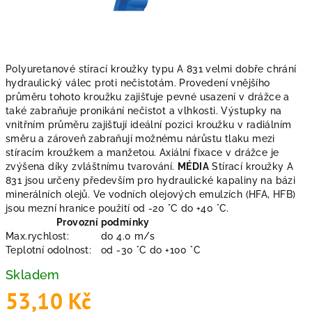
Polyuretanové stírací kroužky typu A 831 velmi dobře chrání
hydraulický válec proti nečistotám. Provedení vnějšího
průměru tohoto kroužku zajišťuje pevné usazení v drážce a
také zabraňuje pronikání nečistot a vlhkosti. Výstupky na
vnitřním průměru zajišťují ideální pozici kroužku v radiálním
směru a zároveň zabraňují možnému nárůstu tlaku mezi
stíracím kroužkem a manžetou. Axiální fixace v drážce je
zvýšena díky zvláštnímu tvarování.
MÉDIA
Stírací kroužky A
831 jsou určeny především pro hydraulické kapaliny na bázi
minerálních olejů. Ve vodních olejových emulzích (HFA, HFB)
jsou mezní hranice použití od -20 °C do +40 °C.
Provozní podmínky
Max.rychlost:
do 4.0 m/s
Teplotní odolnost:
od -30 °C do +100 °C
Skladem
53,10 Kč