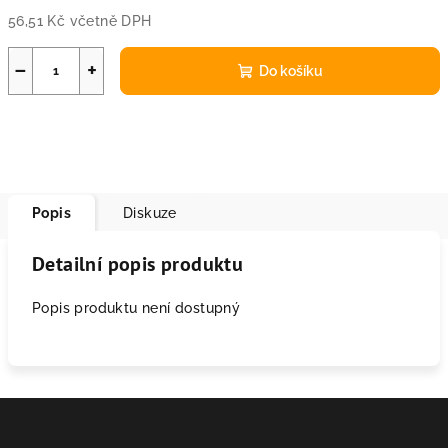
56,51 Kč včetně DPH
Měrná
cena:
−
+
Do košíku
Popis
Diskuze
Detailní popis produktu
Popis produktu není dostupný
Z
á