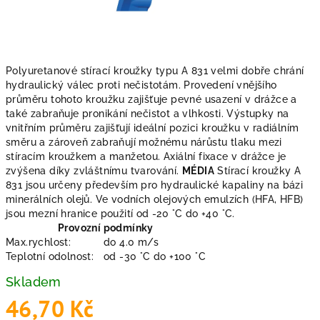
Polyuretanové stírací kroužky typu A 831 velmi dobře chrání
hydraulický válec proti nečistotám. Provedení vnějšího
průměru tohoto kroužku zajišťuje pevné usazení v drážce a
také zabraňuje pronikání nečistot a vlhkosti. Výstupky na
vnitřním průměru zajišťují ideální pozici kroužku v radiálním
směru a zároveň zabraňují možnému nárůstu tlaku mezi
stíracím kroužkem a manžetou. Axiální fixace v drážce je
zvýšena díky zvláštnímu tvarování.
MÉDIA
Stírací kroužky A
831 jsou určeny především pro hydraulické kapaliny na bázi
minerálních olejů. Ve vodních olejových emulzích (HFA, HFB)
jsou mezní hranice použití od -20 °C do +40 °C.
Provozní podmínky
Max.rychlost:
do 4.0 m/s
Teplotní odolnost:
od -30 °C do +100 °C
Skladem
46,70 Kč