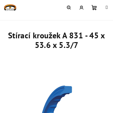
Přejít
na
obsah
Nákupn
Hledat
Přihlášení
košík
Stírací kroužek A 831 - 45 x
53.6 x 5.3/7