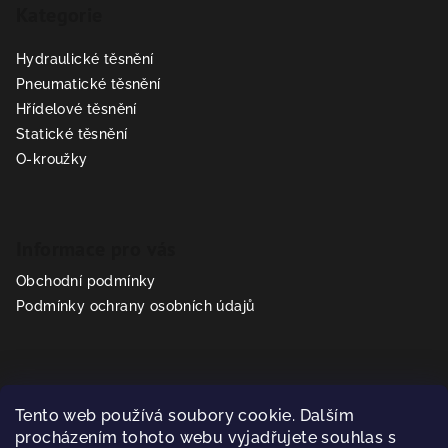
Kategorie
p
a
Hydraulické těsnění
t
Pneumatické těsnění
í
Hřídelové těsnění
Statické těsnění
O-kroužky
Informace pro vás
Obchodní podmínky
Podmínky ochrany osobních údajů
Kontakt
Tento web používá soubory cookie. Dalším
prodej
@
sealparts.cz
procházením tohoto webu vyjadřujete souhlas s