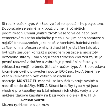
Stírací kroužek typu A 38 se vyrábí ze speciálního polyesteru.
Doporučuje se zejména k použití v nejnáročnějších
podmínkách. Chrání „vnitřní život“ vašeho válce např. proti
cementovému nebo uhelného prachu, okujím nebo námraze v
nejtěžších nasazeních, jako např. v hornictví, hutnictví nebo
zařízeních na přesun zeminy. Stírací břit je utvářen tak, aby
byl vždy zaručen kontakt s povrchem pístnice a nečistoty
bezvadně stírány. Tvar vnější části stíracího kroužku zajišťuje
pevné usazení v drážce a zabraňuje pronikání nečistoty a
vlhkosti na vnější průměr. Stírací kroužek typu A 38 se dodává
kromě sériového provedení podle ISO 6195, typ A téměř ve
všech velikostech bez větších nákladů na
nástroje.
MONTÁŽ
Při montáži se kroužek tvaruje oválně a
nasadí se do drážky.
MÉDIA
Stírací kroužky typu A 38 jsou
vhodné pro kapaliny na bázi minerálních olejů, vody a pro
některé tlakové kapaliny na bázi vody a oleje (HFA, HFB).
Rozsah použití
Kluzná rychlost:
do 4,0 m/s