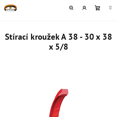
Přejít
na
obsah
Nákupn
Hledat
Přihlášení
košík
Stírací kroužek A 38 - 30 x 38
x 5/8