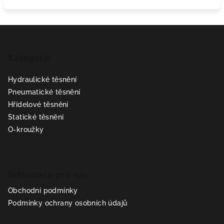
Z
á
Kategorie
p
a
Hydraulické těsnění
t
Pneumatické těsnění
í
Hřídelové těsnění
Statické těsnění
O-kroužky
Informace pro vás
Obchodní podmínky
Podmínky ochrany osobních údajů