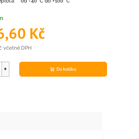
teplota:
od -40 °C do +100 °C
em
6,60 Kč
Kč včetně DPH
+
Do košíku