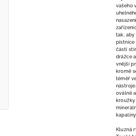
vašeho 
uhelnéh
nasazení
zařízení
tak, aby
pístnice
části st
drážce a
vnější p
kromě sé
téměř ve
nástroje
oválně a
kroužky 
mineráln
kapaliny
Kluzná r