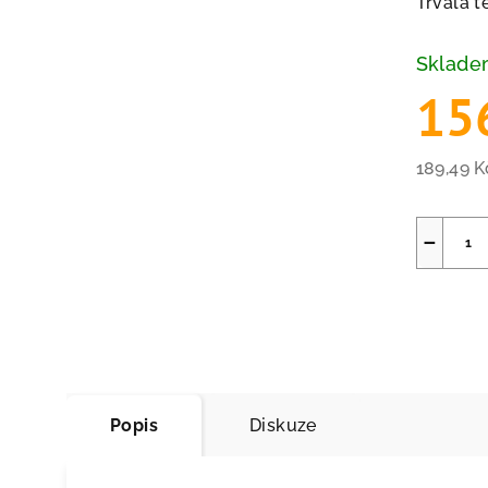
Trvalá 
Sklad
15
189,49 
Měrná
cena:
−
Popis
Diskuze