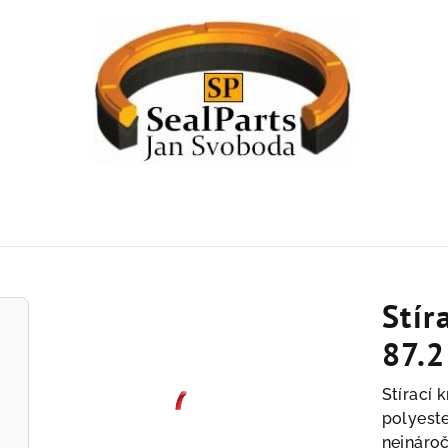
Stír
87.2
Stírací 
polyeste
nejnároč