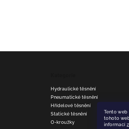
Z
á
Kategorie
p
a
Hydraulické těsnění
t
Pneumatické těsnění
Hřídelové těsnění
í
Tento web 
Statické těsnění
tohoto web
O-kroužky
informací