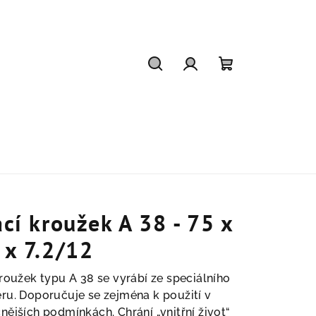
Hledat
Přihlášení
Nákupní
košík
ací kroužek A 38 - 75 x
 x 7.2/12
kroužek typu A 38 se vyrábí ze speciálního
ru. Doporučuje se zejména k použití v
nějších podmínkách. Chrání „vnitřní život“