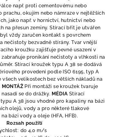
válce např. proti cementovému nebo
o prachu, okujím nebo námraze v nejtěžších
ch, jako např. v hornictví, hutnictví nebo
ch na přesun zeminy. Stírací břit je utvářen
 byl vždy zaručen kontakt s povrchem
 a nečistoty bezvadně stírány. Tvar vnější
íracího kroužku zajišťuje pevné usazení v
 zabraňuje pronikání nečistoty a vlhkosti na
růměr. Stírací kroužek typu A 38 se dodává
riového provedení podle ISO 6195, typ A
 všech velikostech bez větších nákladů na
.
MONTÁŽ
Při montáži se kroužek tvaruje
 nasadí se do drážky.
MÉDIA
Stírací
typu A 38 jsou vhodné pro kapaliny na bázi
ích olejů, vody a pro některé tlakové
 na bázi vody a oleje (HFA, HFB).
Rozsah použití
ychlost:
do 4,0 m/s