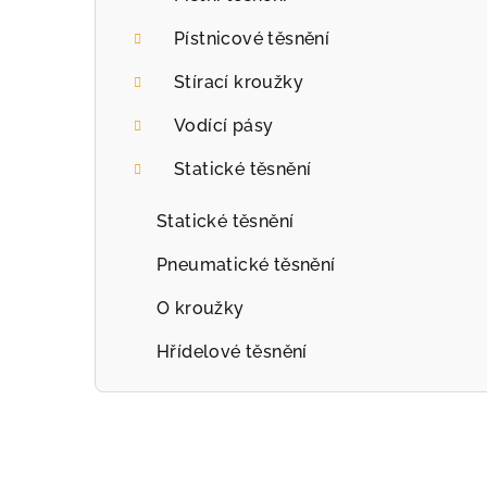
r
Pístnicové těsnění
a
Stírací kroužky
n
Vodící pásy
n
Statické těsnění
í
p
Statické těsnění
a
Pneumatické těsnění
n
O kroužky
e
Hřídelové těsnění
l