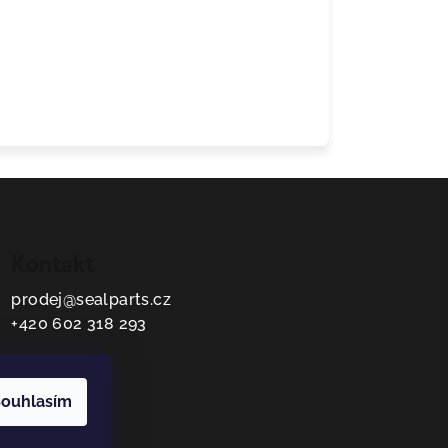
Kontakt
prodej
@
sealparts.cz
+420 602 318 293
ouhlasím