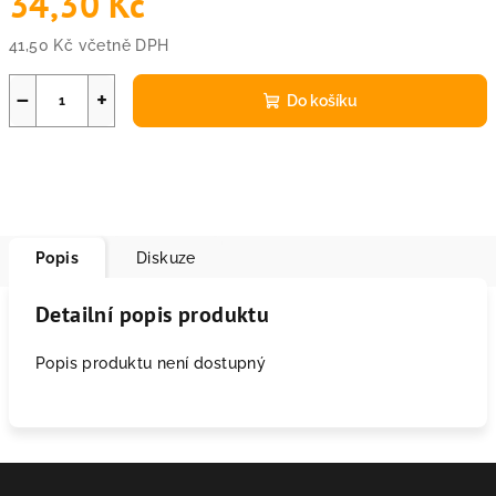
34,30 Kč
41,50 Kč včetně DPH
Měrná
cena:
−
+
Do košíku
Popis
Diskuze
Detailní popis produktu
Popis produktu není dostupný
Z