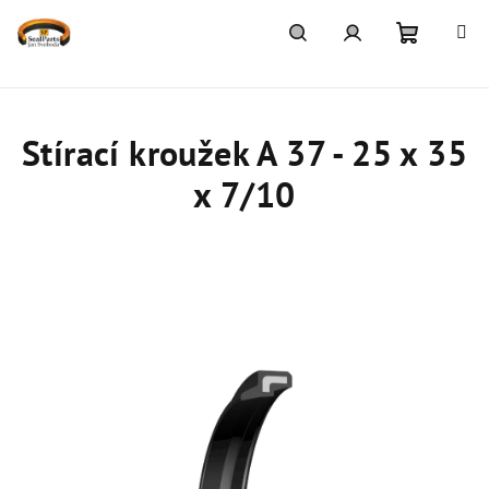
Přejít
na
obsah
Nákupn
Hledat
Přihlášení
košík
Stírací kroužek A 37 - 25 x 35
x 7/10