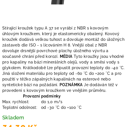
Stírající kroužek typu A 37 se vyrábí z NBR s kovovým
úhlovým kroužkem, který je elastomericky obalený. Kovový
kroužek dodává velkou tuhost a dovoluje montáž do úložných
zástaveb dle ISO - s lícováním H 8. Vnější obal z NBR
dovoluje drsnější povrchové plochy úložného vývrtu a
současně chrání před korozí.
MÉDIA
Tyto kroužky jsou vhodné
pro kapaliny na bázi minerálních olejů, vody a směsi vody s
glykolem. Krátkodobě lze připustit provozní teploty do -40 °C.
Jiná složení materiálu pro teploty od -60 °C do +200 °C a pro
použití v těžko zápalných kapalinách na esterové nebo
syntetické bázi na požádání.
POZNÁMKA
Je dodáván též v
provedení s kovovým kroužkem ve vnějším průměru.
Provozní podmínky
Max. rychlost:
do 1,0 m/s
Teplotní odolnost:
od -30 °C do +100 °C
Skladem