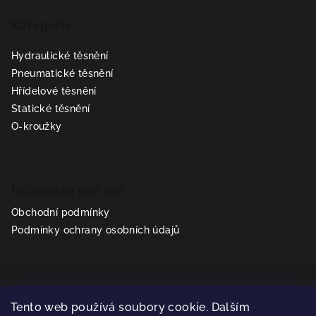
á
Kategorie
p
a
Hydraulické těsnění
t
Pneumatické těsnění
í
Hřídelové těsnění
Statické těsnění
O-kroužky
Informace pro vás
Obchodní podmínky
Podmínky ochrany osobních údajů
Kontakt
Tento web používá soubory cookie. Dalším