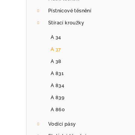
r
Pístnicové těsnění
a
Stírací kroužky
n
n
A 34
í
A 37
p
A 38
a
A 831
n
A 834
e
A 839
l
A 860
Vodící pásy