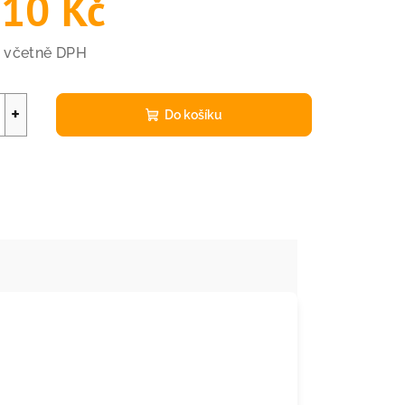
,10 Kč
č včetně DPH
+
Do košíku