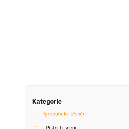
Přejít
na
obsah
P
o
Kategorie
Přeskočit
kategorie
s
Hydraulické těsnění
t
Pístní těsnění