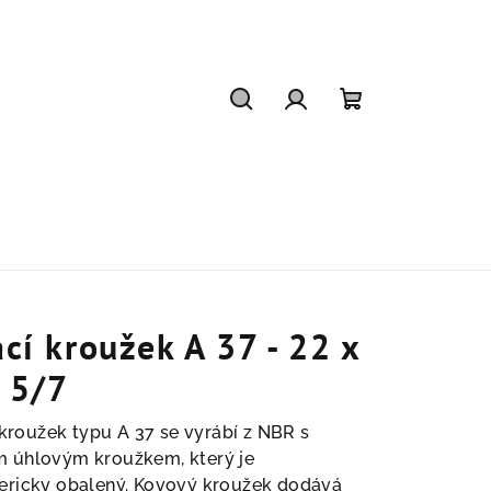
Hledat
Přihlášení
Nákupní
košík
ací kroužek A 37 - 22 x
 5/7
í kroužek typu A 37 se vyrábí z NBR s
 úhlovým kroužkem, který je
ericky obalený. Kovový kroužek dodává