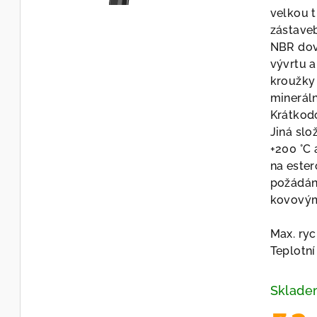
velkou 
zástaveb
NBR dov
vývrtu a
kroužky 
mineráln
Krátkodo
Jiná slo
+200 °C 
na ester
požádán
kovovým
Max. ryc
Teplotn
Sklad