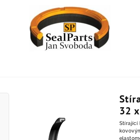
Stír
32 x
Stírajíc
kovovým
elastom