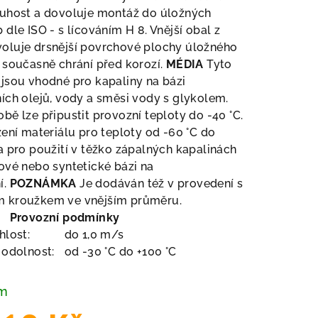
tuhost a dovoluje montáž do úložných
 dle ISO - s lícováním H 8. Vnější obal z
oluje drsnější povrchové plochy úložného
 současně chrání před korozí.
MÉDIA
Tyto
jsou vhodné pro kapaliny na bázi
ích olejů, vody a směsi vody s glykolem.
bě lze připustit provozní teploty do -40 °C.
žení materiálu pro teploty od -60 °C do
a pro použití v těžko zápalných kapalinách
ové nebo syntetické bázi na
í.
POZNÁMKA
Je dodáván též v provedení s
 kroužkem ve vnějším průměru.
Provozní podmínky
hlost:
do 1,0 m/s
í odolnost:
od -30 °C do +100 °C
em