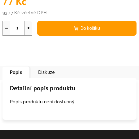
77 Kč
93,17 Kč včetně DPH
Měrná
cena:
−
+
Do košíku
Popis
Diskuze
Detailní popis produktu
Popis produktu není dostupný
Z