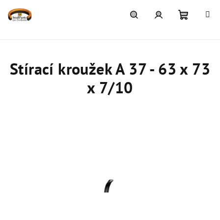
Přejít
na
obsah
Nákupn
Hledat
Přihlášení
košík
Stírací kroužek A 37 - 63 x 73
x 7/10