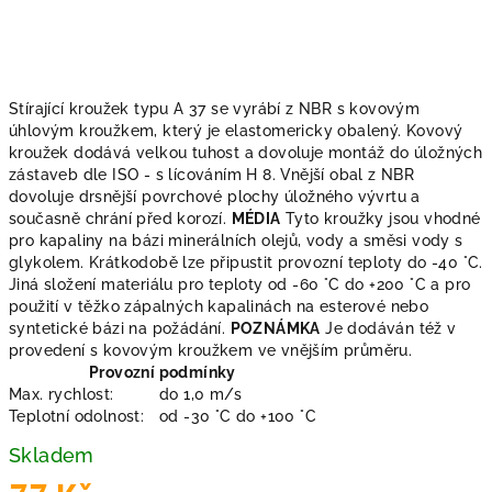
Stírající kroužek typu A 37 se vyrábí z NBR s kovovým
úhlovým kroužkem, který je elastomericky obalený. Kovový
kroužek dodává velkou tuhost a dovoluje montáž do úložných
zástaveb dle ISO - s lícováním H 8. Vnější obal z NBR
dovoluje drsnější povrchové plochy úložného vývrtu a
současně chrání před korozí.
MÉDIA
Tyto kroužky jsou vhodné
pro kapaliny na bázi minerálních olejů, vody a směsi vody s
glykolem. Krátkodobě lze připustit provozní teploty do -40 °C.
Jiná složení materiálu pro teploty od -60 °C do +200 °C a pro
použití v těžko zápalných kapalinách na esterové nebo
syntetické bázi na požádání.
POZNÁMKA
Je dodáván též v
provedení s kovovým kroužkem ve vnějším průměru.
Provozní podmínky
Max. rychlost:
do 1,0 m/s
Teplotní odolnost:
od -30 °C do +100 °C
Skladem