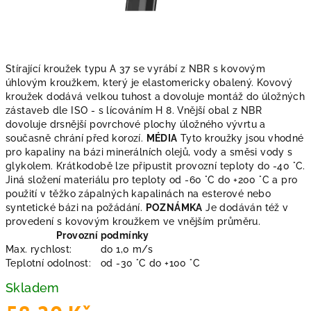
Stírající kroužek typu A 37 se vyrábí z NBR s kovovým
úhlovým kroužkem, který je elastomericky obalený. Kovový
kroužek dodává velkou tuhost a dovoluje montáž do úložných
zástaveb dle ISO - s lícováním H 8. Vnější obal z NBR
dovoluje drsnější povrchové plochy úložného vývrtu a
současně chrání před korozí.
MÉDIA
Tyto kroužky jsou vhodné
pro kapaliny na bázi minerálních olejů, vody a směsi vody s
glykolem. Krátkodobě lze připustit provozní teploty do -40 °C.
Jiná složení materiálu pro teploty od -60 °C do +200 °C a pro
použití v těžko zápalných kapalinách na esterové nebo
syntetické bázi na požádání.
POZNÁMKA
Je dodáván též v
provedení s kovovým kroužkem ve vnějším průměru.
Provozní podmínky
Max. rychlost:
do 1,0 m/s
Teplotní odolnost:
od -30 °C do +100 °C
Skladem