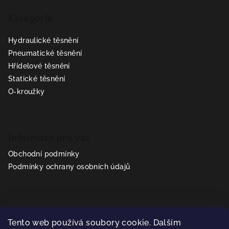
á
Kategorie
p
a
Hydraulické těsnění
t
Pneumatické těsnění
í
Hřídelové těsnění
Statické těsnění
O-kroužky
Informace pro vás
Obchodní podmínky
Podmínky ochrany osobních údajů
Kontakt
Tento web používá soubory cookie. Dalším