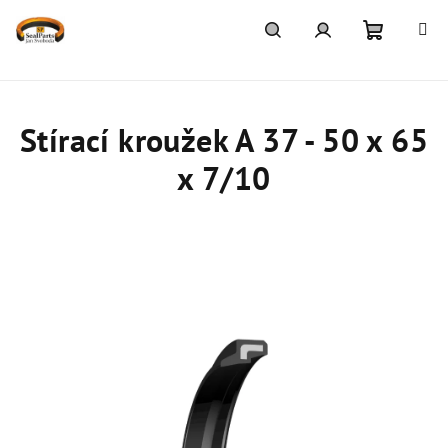
Přejít
na
obsah
Nákupn
Hledat
Přihlášení
košík
Stírací kroužek A 37 - 50 x 65
x 7/10