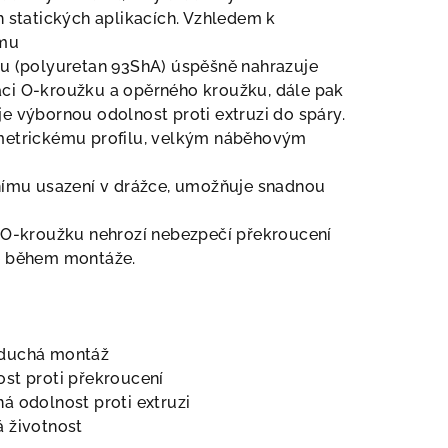
h statických aplikacích. Vzhledem k
ému
lu (polyuretan 93ShA) úspěšně nahrazuje
ci O-kroužku a opěrného kroužku, dále pak
e výbornou odolnost proti extruzi do spáry.
metrickému profilu, velkým náběhovým
lnímu usazení v drážce, umožňuje snadnou
i
 O-kroužku nehrozí nebezpečí překroucení
e během montáže.
duchá montáž
st proti překroucení
á odolnost proti extruzi
 životnost