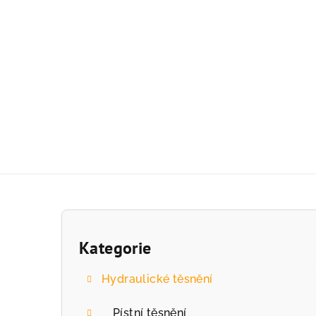
Přejít
na
obsah
P
o
Kategorie
Přeskočit
kategorie
s
Hydraulické těsnění
t
Pístní těsnění