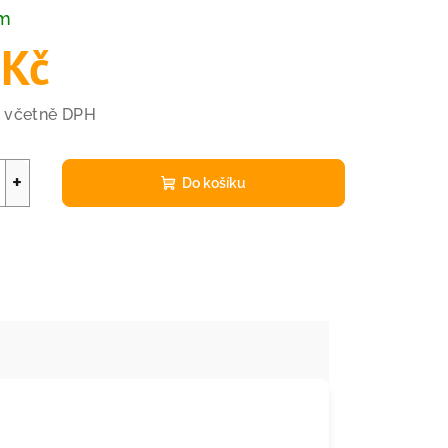
em
 Kč
č včetně DPH
+
Do košíku