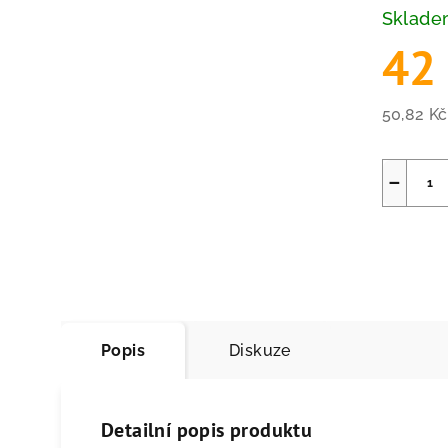
Sklad
42
50,82 K
Měrná
cena:
−
Popis
Diskuze
Detailní popis produktu