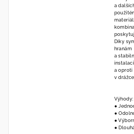
a dalšíc
použit
materiá
kombina
poskytuj
Díky sy
hranám
a stabi
instalac
a oproti
v drážc
Výhody:
● Jedno
● Odolno
● Výborn
● Dlouhá