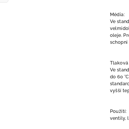
Média:
Ve stan
velmido
oleje. P
schopni 
Tlaková
Ve stan
do 60 °C
standard
vyšší te
Použití:
ventily, 