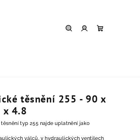
Hledat
Přihlášení
Nákupní
košík
ické těsnění 255 - 90 x
 x 4.8
 těsnění typ 255 najde uplatnění jako
aulických válců, v hydraulických ventilech