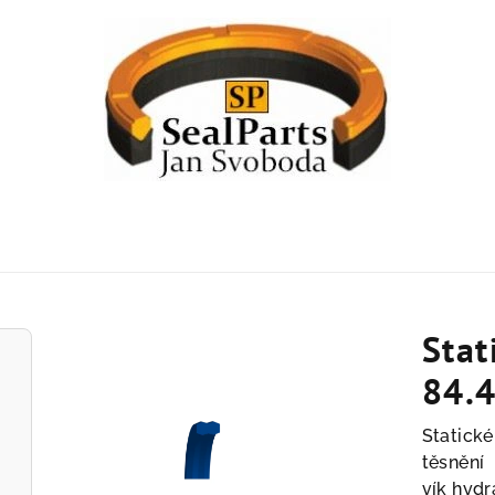
Stat
84.4
Statické
těsnění
vík hydr