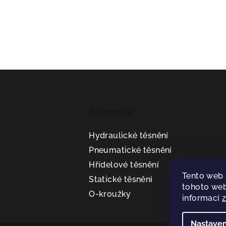
Z
á
Kategorie
p
a
Hydraulické těsnění
t
Pneumatické těsnění
Hřídelové těsnění
í
Tento web 
Statické těsnění
tohoto web
O-kroužky
informací
Nastaven