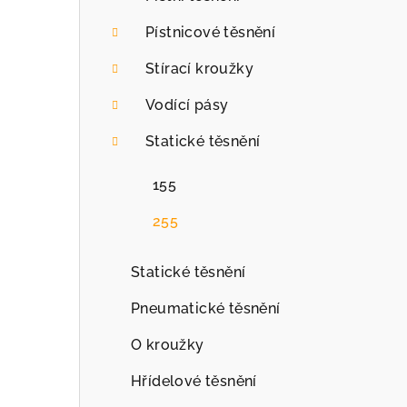
r
Pístnicové těsnění
a
Stírací kroužky
n
Vodící pásy
n
Statické těsnění
í
p
155
a
255
n
Statické těsnění
e
Pneumatické těsnění
l
O kroužky
Hřídelové těsnění