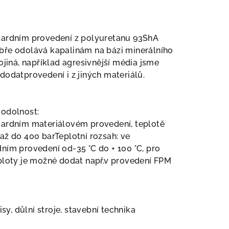
dardním provedení z polyuretanu 93ShA
bře odolává kapalinám na bázi minerálního
rojiná, například agresivnější média jsme
dodatprovedení i z jiných materiálů.
 odolnost:
dardním materiálovém provedení, teplotě
až do 400 barTeplotní rozsah: ve
ním provedení od-35 °C do + 100 °C, pro
ploty je možné dodat např.v provedení FPM
lisy, důlní stroje, stavební technika