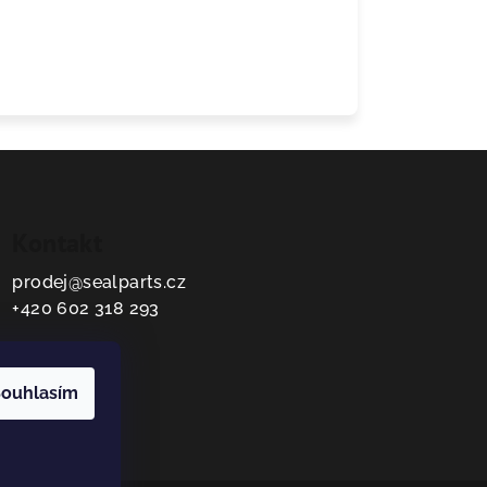
Kontakt
prodej
@
sealparts.cz
+420 602 318 293
ouhlasím