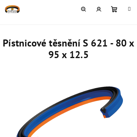
Přejít
na
obsah
Nákupn
Hledat
Přihlášení
košík
Pístnicové těsnění S 621 - 80 x
95 x 12.5