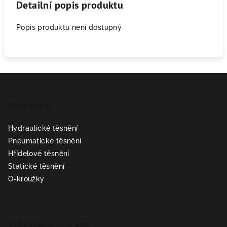
Detailní popis produktu
Popis produktu není dostupný
Z
á
Kategorie
p
a
Hydraulické těsnění
t
Pneumatické těsnění
í
Hřídelové těsnění
Statické těsnění
O-kroužky
Informace pro vás