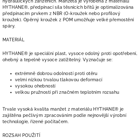
hydraulických zařízeních. Manžeta je vyrobena z materiálu
HYTHANE®, předpínací síla těsnících břitů je optimalizována
předpínacím prvkem z NBR (O-kroužek nebo profilový
kroužek). Opěrný kroužek z POM umožňuje velké přemostění
spáry.
MATERIÁL
HYTHANE® je speciální plast, vysoce odolný proti opotřebení,
ohebný a tepelně vysoce zatížitelný. Vyznačuje se:
extrémně dobrou odolností proti otěru
velmi nízkou trvalou tlakovou deformací
vysokou ohebností
velkou pružností při značném teplotním rozsahu
Trvale vysoká kvalita manžet z materiálu HYTHANE® je
zajištěna pečlivým zpracováním podle nejnovější výrobní
technologie, řízené počítačem.
ROZSAH POUŽITÍ