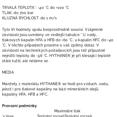
TRVALÁ TEPLOTA*: -40 °C do +100 °C
TLAK: do 700 bar
KLUZNÁ RYCHLOST: do 1 m/s
Tyto tři hodnoty spolu bezprostředně souvisí. Vzájemné
závislosti jsou uvedeny ve vedlejší tabulce.* U vody,
tlakových kapalin HFA a HFB do +60 °C, u kapalin HFC do +40
°C. V těchto případech prosíme o váš zpětný dotaz. V
závislosti na technických požadavcích jsou též přípustné
nejnižší teploty do -56 °C. HYTHANE® je při klesající teplotě
stále tužší, ale neláme se.
MÉDIA
Manžety z materiálu HYTHANE® se hodí pro vzduch, vodu,
jakož i pro tlakové kapaliny na bázi minerálních olejů,
kapaliny HFA, HFB a HFC.
Provozní podmínky
Maximální tlak
´v´max.
Teplotní rozsah
Teplotní rozsah