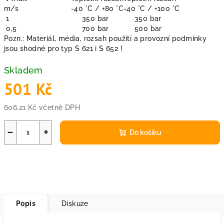
m/s
-40 °C / +80 °C
-40 °C / +100 °C
1
350 bar
350 bar
0,5
700 bar
500 bar
Pozn.: Materiál, média, rozsah použití a provozní podmínky
jsou shodné pro typ S 621 i S 652 !
Skladem
501 Kč
606,21 Kč včetně DPH
Měrná
cena:
−
+
Do košíku
Popis
Diskuze