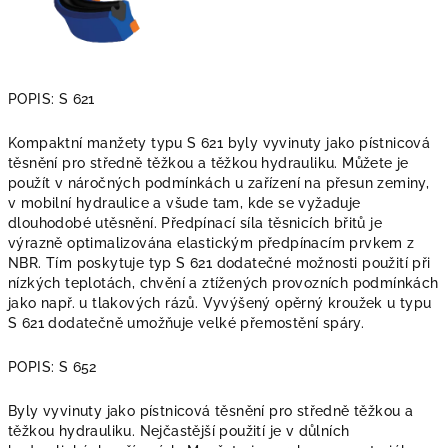
POPIS: S 621
Kompaktní manžety typu S 621 byly vyvinuty jako pístnicová
těsnění pro středně těžkou a těžkou hydrauliku. Můžete je
použít v náročných podmínkách u zařízení na přesun zeminy,
v mobilní hydraulice a všude tam, kde se vyžaduje
dlouhodobé utěsnění. Předpínací síla těsnicích břitů je
výrazně optimalizována elastickým předpínacím prvkem z
NBR. Tím poskytuje typ S 621 dodatečné možnosti použití při
nízkých teplotách, chvění a ztížených provozních podmínkách
jako např. u tlakových rázů. Vyvýšený opěrný kroužek u typu
S 621 dodatečně umožňuje velké přemostění spáry.
POPIS: S 652
Byly vyvinuty jako pístnicová těsnění pro středně těžkou a
těžkou hydrauliku. Nejčastější použití je v důlních