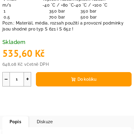
m/s
-40 °C / +80 °C
-40 °C / +100 °C
1
350 bar
350 bar
0,5
700 bar
500 bar
Pozn.: Materiál, média, rozsah použití a provozní podmínky
jsou shodné pro typ S 621 i S 652 !
Skladem
535,60 Kč
648,08 Kč včetně DPH
Měrná
cena:
−
+
Do košíku
Popis
Diskuze