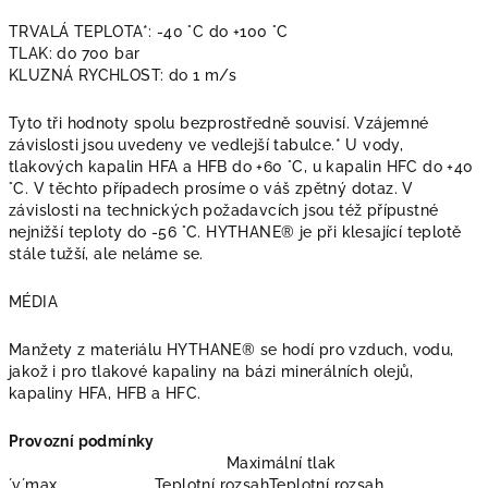
TRVALÁ TEPLOTA*: -40 °C do +100 °C
TLAK: do 700 bar
KLUZNÁ RYCHLOST: do 1 m/s
Tyto tři hodnoty spolu bezprostředně souvisí. Vzájemné
závislosti jsou uvedeny ve vedlejší tabulce.* U vody,
tlakových kapalin HFA a HFB do +60 °C, u kapalin HFC do +40
°C. V těchto případech prosíme o váš zpětný dotaz. V
závislosti na technických požadavcích jsou též přípustné
nejnižší teploty do -56 °C. HYTHANE® je při klesající teplotě
stále tužší, ale neláme se.
MÉDIA
Manžety z materiálu HYTHANE® se hodí pro vzduch, vodu,
jakož i pro tlakové kapaliny na bázi minerálních olejů,
kapaliny HFA, HFB a HFC.
Provozní podmínky
Maximální tlak
´v´max.
Teplotní rozsah
Teplotní rozsah