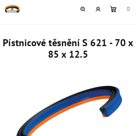
Přejít
na
obsah
Nákupn
Hledat
Přihlášení
košík
Pístnicové těsnění S 621 - 70 x
85 x 12.5