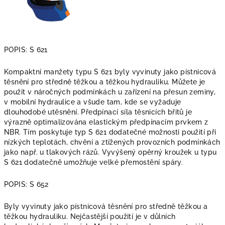
POPIS: S 621
Kompaktní manžety typu S 621 byly vyvinuty jako pístnicová
těsnění pro středně těžkou a těžkou hydrauliku. Můžete je
použít v náročných podmínkách u zařízení na přesun zeminy,
v mobilní hydraulice a všude tam, kde se vyžaduje
dlouhodobé utěsnění. Předpínací síla těsnicích břitů je
výrazně optimalizována elastickým předpínacím prvkem z
NBR. Tím poskytuje typ S 621 dodatečné možnosti použití při
nízkých teplotách, chvění a ztížených provozních podmínkách
jako např. u tlakových rázů. Vyvýšený opěrný kroužek u typu
S 621 dodatečně umožňuje velké přemostění spáry.
POPIS: S 652
Byly vyvinuty jako pístnicová těsnění pro středně těžkou a
těžkou hydrauliku. Nejčastější použití je v důlních