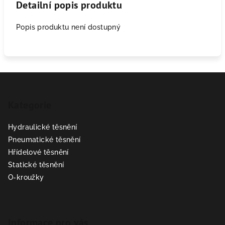
Detailní popis produktu
Popis produktu není dostupný
Z
á
Kategorie
p
a
Hydraulické těsnění
t
Pneumatické těsnění
í
Hřídelové těsnění
Statické těsnění
O-kroužky
Informace pro vás