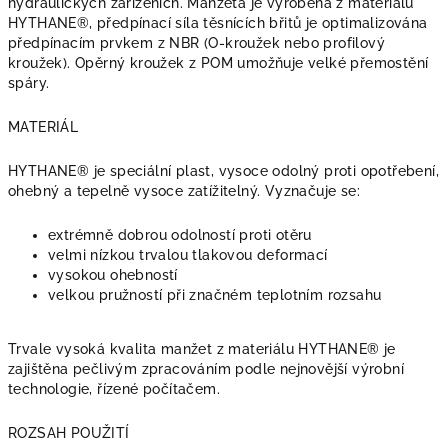
hydraulických zařízeních. Manžeta je vyrobena z materiálu
HYTHANE®, předpínací síla těsnících břitů je optimalizována
předpínacím prvkem z NBR (O-kroužek nebo profilový
kroužek). Opěrný kroužek z POM umožňuje velké přemostění
spáry.
MATERIÁL
HYTHANE® je speciální plast, vysoce odolný proti opotřebení,
ohebný a tepelně vysoce zatížitelný. Vyznačuje se:
extrémně dobrou odolností proti otěru
velmi nízkou trvalou tlakovou deformací
vysokou ohebností
velkou pružností při značném teplotním rozsahu
Trvale vysoká kvalita manžet z materiálu HYTHANE® je
zajištěna pečlivým zpracováním podle nejnovější výrobní
technologie, řízené počítačem.
ROZSAH POUŽITÍ