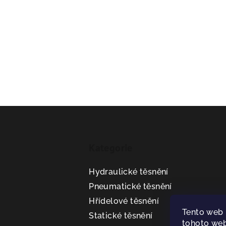
Z
á
Kategorie
p
a
Hydraulické těsnění
t
Pneumatické těsnění
Hřídelové těsnění
í
Tento web 
Statické těsnění
tohoto web