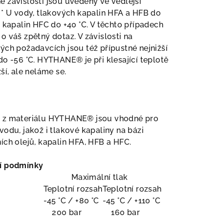
 závislosti jsou uvedeny ve vedlejší
 * U vody, tlakových kapalin HFA a HFB do
u kapalin HFC do +40 °C. V těchto případech
o váš zpětný dotaz. V závislosti na
ých požadavcích jsou též přípustné nejnižší
do -56 °C. HYTHANE® je při klesající teplotě
žší, ale neláme se.
 z materiálu HYTHANE® jsou vhodné pro
vodu, jakož i tlakové kapaliny na bázi
ích olejů, kapalin HFA, HFB a HFC.
í podmínky
Maximální tlak
Teplotní rozsah
Teplotní rozsah
-45 °C / +80 °C
-45 °C / +110 °C
200 bar
160 bar