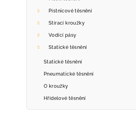
r
Pístnicové těsnění
a
Stírací kroužky
n
Vodící pásy
n
Statické těsnění
í
p
Statické těsnění
a
Pneumatické těsnění
n
O kroužky
e
Hřídelové těsnění
l