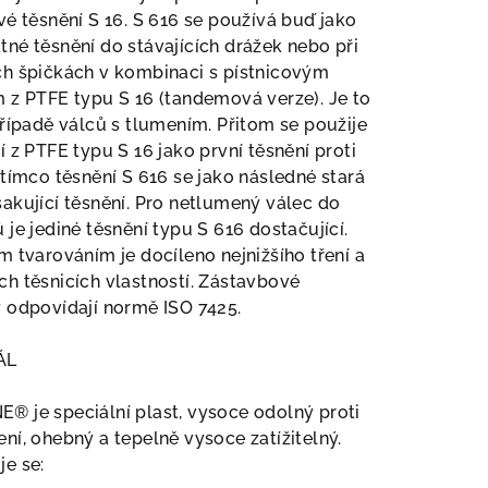
vé těsnění S 16. S 616 se používá buď jako
né těsnění do stávajících drážek nebo při
ch špičkách v kombinaci s pístnicovým
 z PTFE typu S 16 (tandemová verze). Je to
případě válců s tlumením. Přitom se použije
í z PTFE typu S 16 jako první těsnění proti
atímco těsnění S 616 se jako následné stará
akující těsnění. Pro netlumený válec do
 je jediné těsnění typu S 616 dostačující.
m tvarováním je docíleno nejnižšího tření a
h těsnicích vlastností. Zástavbové
 odpovídají normě ISO 7425.
ÁL
 je speciální plast, vysoce odolný proti
ní, ohebný a tepelně vysoce zatížitelný.
e se: