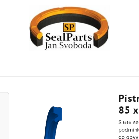
Píst
85 x
S 616 se
podmínká
do obvy