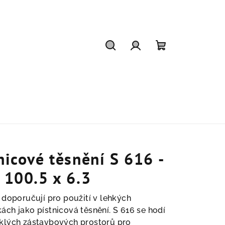
Hledat
Přihlášení
Nákupní
košík
nicové těsnění S 616 -
 100.5 x 6.3
 doporučují pro použití v lehkých
ch jako pístnicová těsnění. S 616 se hodí
klých zástavbových prostorů pro