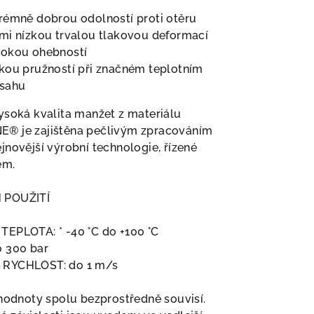
rémně dobrou odolností proti otěru
mi nízkou trvalou tlakovou deformací
sokou ohebností
kou pružností při značném teplotním
zsahu
ysoká kvalita manžet z materiálu
® je zajištěna pečlivým zpracováním
jnovější výrobní technologie, řízené
em.
 POUŽITÍ
TEPLOTA: * -40 °C do +100 °C
o 300 bar
RYCHLOST: do 1 m/s
 hodnoty spolu bezprostředně souvisí.