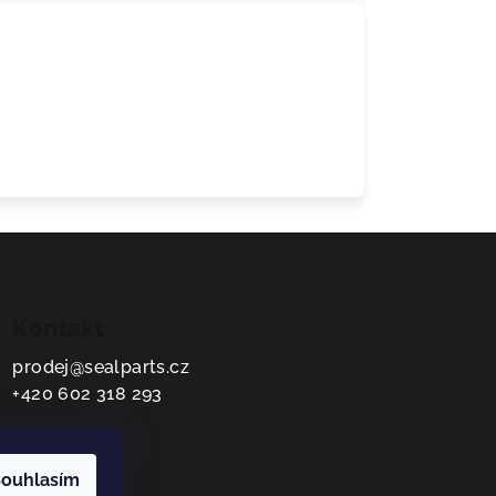
Kontakt
prodej
@
sealparts.cz
+420 602 318 293
ouhlasím