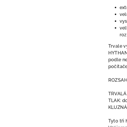
ext
vel
vy
vel
ro
Trvale v
HYTHANE
podle ne
počítač
ROZSAH
TRVALÁ 
TLAK: d
KLUZNÁ 
Tyto tři