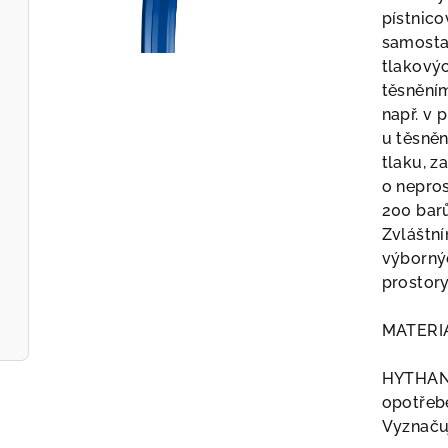
pístnico
samostat
tlakový
těsněním
např. v 
u těsněn
tlaku, z
o nepros
200 barů
Zvláštní
výbornýc
prostory
MATERI
HYTHANE®
opotřebe
Vyznačuj