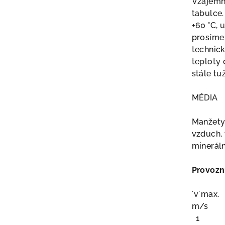
Vzájemné
tabulce.
+60 °C, 
prosíme 
technick
teploty 
stále tu
MÉDIA
Manžety
vzduch, 
mineráln
Provozn
´v´max.
m/s
1