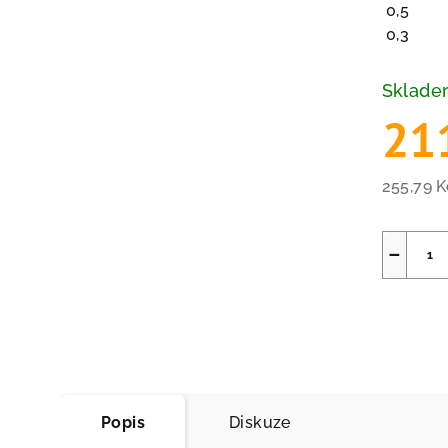
0,5
0,3
Sklad
21
255,79 
Měrná
cena:
−
Popis
Diskuze