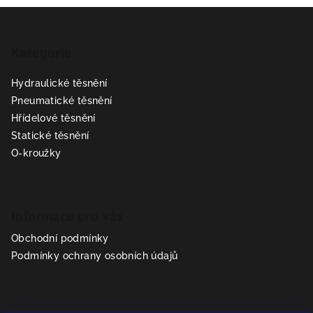
Z
á
Kategorie
p
a
Hydraulické těsnění
t
Pneumatické těsnění
í
Hřídelové těsnění
Statické těsnění
O-kroužky
Informace pro vás
Obchodní podmínky
Podmínky ochrany osobních údajů