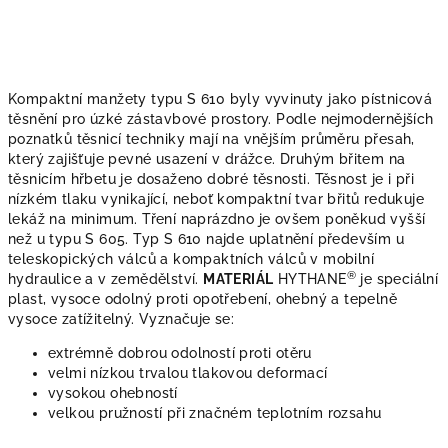
Kompaktní manžety typu S 610 byly vyvinuty jako pístnicová
těsnění pro úzké zástavbové prostory. Podle nejmodernějších
poznatků těsnicí techniky mají na vnějším průměru přesah,
který zajišťuje pevné usazení v drážce. Druhým břitem na
těsnicím hřbetu je dosaženo dobré těsnosti. Těsnost je i při
nízkém tlaku vynikající, neboť kompaktní tvar břitů redukuje
lekáž na minimum. Tření naprázdno je ovšem poněkud vyšší
než u typu S 605. Typ S 610 najde uplatnění především u
teleskopických válců a kompaktních válců v mobilní
®
hydraulice a v zemědělství.
MATERIÁL
HYTHANE
je speciální
plast, vysoce odolný proti opotřebení, ohebný a tepelně
vysoce zatížitelný. Vyznačuje se:
extrémně dobrou odolností proti otěru
velmi nízkou trvalou tlakovou deformací
vysokou ohebností
velkou pružností při značném teplotním rozsahu