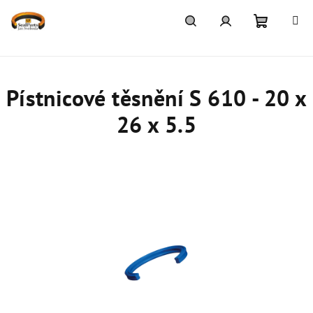
Přejít
na
obsah
Nákupn
Hledat
Přihlášení
košík
Pístnicové těsnění S 610 - 20 x
26 x 5.5