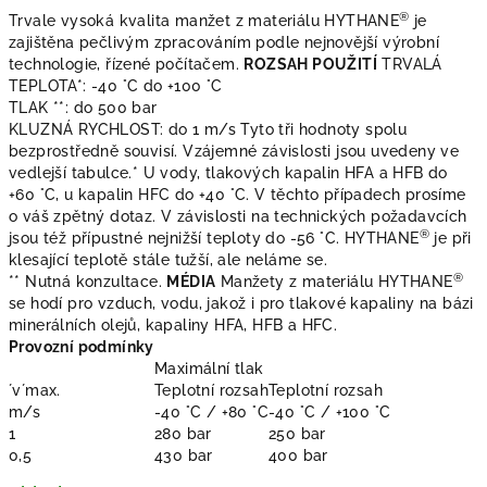
®
Trvale vysoká kvalita manžet z materiálu HYTHANE
je
zajištěna pečlivým zpracováním podle nejnovější výrobní
technologie, řízené počítačem.
ROZSAH POUŽITÍ
TRVALÁ
TEPLOTA*: -40 °C do +100 °C
TLAK **: do 500 bar
KLUZNÁ RYCHLOST: do 1 m/s Tyto tři hodnoty spolu
bezprostředně souvisí. Vzájemné závislosti jsou uvedeny ve
vedlejší tabulce.* U vody, tlakových kapalin HFA a HFB do
+60 °C, u kapalin HFC do +40 °C. V těchto případech prosíme
o váš zpětný dotaz. V závislosti na technických požadavcích
®
jsou též přípustné nejnižší teploty do -56 °C. HYTHANE
je při
klesající teplotě stále tužší, ale neláme se.
®
** Nutná konzultace.
MÉDIA
Manžety z materiálu HYTHANE
se hodí pro vzduch, vodu, jakož i pro tlakové kapaliny na bázi
minerálních olejů, kapaliny HFA, HFB a HFC.
Provozní podmínky
Maximální tlak
´v´max.
Teplotní rozsah
Teplotní rozsah
m/s
-40 °C / +80 °C
-40 °C / +100 °C
1
280 bar
250 bar
0,5
430 bar
400 bar