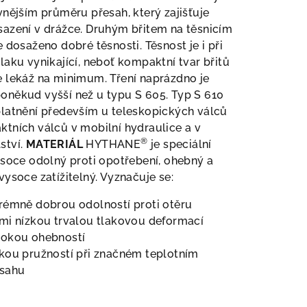
vnějším průměru přesah, který zajišťuje
azení v drážce. Druhým břitem na těsnicím
e dosaženo dobré těsnosti. Těsnost je i při
laku vynikající, neboť kompaktní tvar břitů
 lekáž na minimum. Tření naprázdno je
oněkud vyšší než u typu S 605. Typ S 610
latnění především u teleskopických válců
tních válců v mobilní hydraulice a v
®
ství.
MATERIÁL
HYTHANE
je speciální
ysoce odolný proti opotřebení, ohebný a
vysoce zatížitelný. Vyznačuje se:
rémně dobrou odolností proti otěru
mi nízkou trvalou tlakovou deformací
sokou ohebností
kou pružností při značném teplotním
zsahu