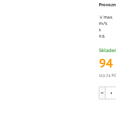
Provozn
´v´max.
m/s
1
0,5
Sklad
94
113,74 K
Měrná
cena:
−