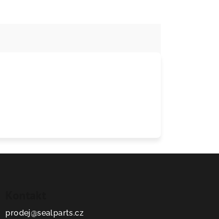
Kontakt
prodej
@
sealparts.cz