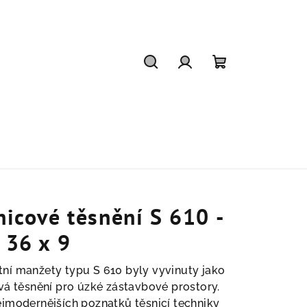
Hledat
Přihlášení
Nákupní
košík
nicové těsnění S 610 -
 36 x 9
ní manžety typu S 610 byly vyvinuty jako
vá těsnění pro úzké zástavbové prostory.
jmodernějších poznatků těsnicí techniky