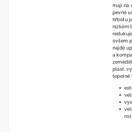
mají na 
pevné us
hřbetu j
nízkém t
redukuje
ovšem p
najde up
a kompak
zeměděl
plast, v
tepelně 
ext
vel
vy
vel
ro