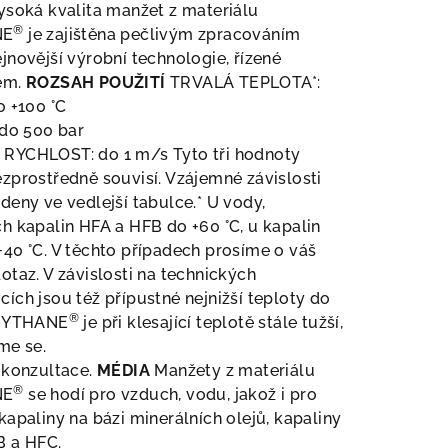
ysoká kvalita manžet z materiálu
®
NE
je zajištěna pečlivým zpracováním
jnovější výrobní technologie, řízené
em.
ROZSAH POUŽITÍ
TRVALÁ TEPLOTA*:
o +100 °C
 do 500 bar
RYCHLOST: do 1 m/s Tyto tři hodnoty
zprostředně souvisí. Vzájemné závislosti
deny ve vedlejší tabulce.* U vody,
h kapalin HFA a HFB do +60 °C, u kapalin
40 °C. V těchto případech prosíme o váš
otaz. V závislosti na technických
ích jsou též přípustné nejnižší teploty do
®
 HYTHANE
je při klesající teplotě stále tužší,
me se.
 konzultace.
MÉDIA
Manžety z materiálu
®
NE
se hodí pro vzduch, vodu, jakož i pro
kapaliny na bázi minerálních olejů, kapaliny
B a HFC.