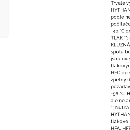
Trvale v
HYTHA
podle ne
počítač
-40 °C d
TLAK **:
KLUZNÁ 
spolu be
jsou uve
tlakovýc
HFC do +
zpětný d
požadavc
-56 °C.
ale nelá
** Nutná
HYTHA
tlakové 
HFA, HF