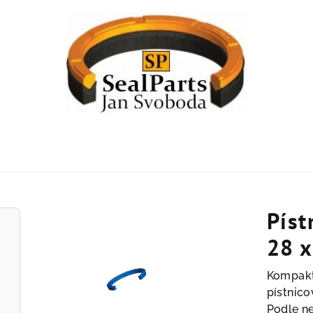
Píst
28 x
Kompakt
pístnico
Podle ne