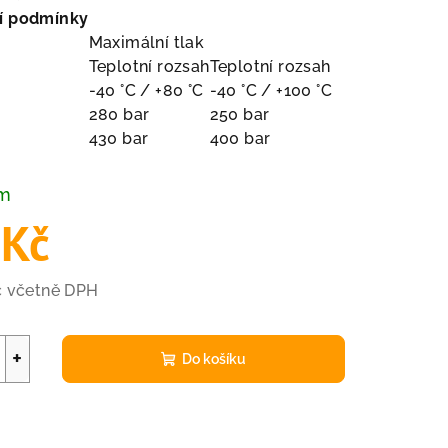
í podmínky
Maximální tlak
Teplotní rozsah
Teplotní rozsah
-40 °C / +80 °C
-40 °C / +100 °C
280 bar
250 bar
430 bar
400 bar
em
 Kč
č včetně DPH
+
Do košíku