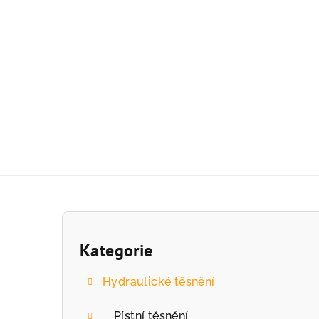
Přejít
na
obsah
P
o
Kategorie
Přeskočit
kategorie
s
Hydraulické těsnění
t
Pístní těsnění