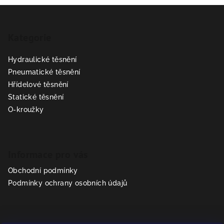
Z
á
Kategorie
p
a
Hydraulické těsnění
t
Pneumatické těsnění
í
Hřídelové těsnění
Statické těsnění
O-kroužky
Informace pro vás
Obchodní podmínky
Podmínky ochrany osobních údajů