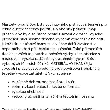
Manžety typu S 605
byly vyvinuty jako pístnicová těsnění pro
lehká a středně těžká použití. Na vnějším průměru mají
přesah, aby bylo zajištěno pevné usazení v drážce. Vysokou
přítlačnou silou asymetrického, dynamického těsnicího břitu,
jakož i druhé těsnicí hrany se dosáhne delší životnosti a
nepatrného tření při absolutním utěsnění. Také při menších
tlacích, nižších teplotách a bočních výchylkách pístnice s
následkem vysoké radiální síly dosáhnete typem S 605
®
výborných těsnicích účinků.
MATERIÁL
HYTHANE
je
speciální plast, vysoce odolný proti opotřebení, ohebný a
tepelně vysoce zatížitelný. Vyznačuje se:
extrémně dobrou odolností proti otěru
velmi nízkou trvalou tlakovou deformací
vysokou ohebností
velkou pružností při značném teplotním rozsahu
®
Trvale vysoká kvalita manžet z materiálu HYTHANE
je