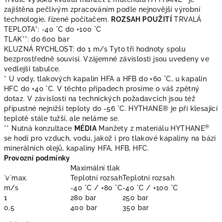
zajištěna pečlivým zpracováním podle nejnovější výrobní
technologie, řízené počítačem.
ROZSAH POUŽITÍ
TRVALÁ
TEPLOTA*: -40 °C do +100 °C
TLAK**: do 600 bar
KLUZNÁ RYCHLOST: do 1 m/s Tyto tři hodnoty spolu
bezprostředně souvisí. Vzájemné závislosti jsou uvedeny ve
vedlejší tabulce.
* U vody, tlakových kapalin HFA a HFB do +60 °C, u kapalin
HFC do +40 °C. V těchto případech prosíme o váš zpětný
dotaz. V závislosti na technických požadavcích jsou též
přípustné nejnižší teploty do -56 °C. HYTHANE® je při klesající
teplotě stále tužší, ale neláme se.
®
** Nutná konzultace
MÉDIA
Manžety z materiálu HYTHANE
se hodí pro vzduch, vodu, jakož i pro tlakové kapaliny na bázi
minerálních olejů, kapaliny HFA, HFB, HFC.
Provozní podmínky
Maximální tlak
´v´max.
Teplotní rozsah
Teplotní rozsah
m/s
-40 °C / +80 °C
-40 °C / +100 °C
1
280 bar
250 bar
0,5
400 bar
350 bar