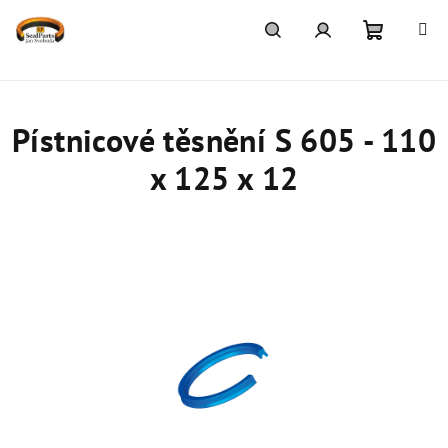
Přejít
na
obsah
Nákupn
Hledat
Přihlášení
košík
Pístnicové těsnění S 605 - 110
x 125 x 12