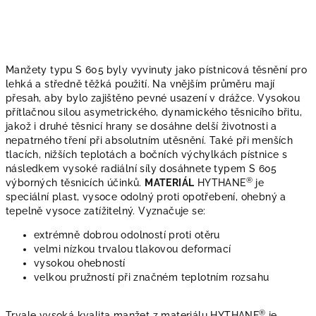
Manžety typu S 605
byly vyvinuty jako pístnicová těsnění pro
lehká a středně těžká použití. Na vnějším průměru mají
přesah, aby bylo zajištěno pevné usazení v drážce. Vysokou
přítlačnou silou asymetrického, dynamického těsnicího břitu,
jakož i druhé těsnicí hrany se dosáhne delší životnosti a
nepatrného tření při absolutním utěsnění. Také při menších
tlacích, nižších teplotách a bočních výchylkách pístnice s
následkem vysoké radiální síly dosáhnete typem S 605
®
výborných těsnicích účinků.
MATERIÁL
HYTHANE
je
speciální plast, vysoce odolný proti opotřebení, ohebný a
tepelně vysoce zatížitelný. Vyznačuje se:
extrémně dobrou odolností proti otěru
velmi nízkou trvalou tlakovou deformací
vysokou ohebností
velkou pružností při značném teplotním rozsahu
®
Trvale vysoká kvalita manžet z materiálu HYTHANE
je