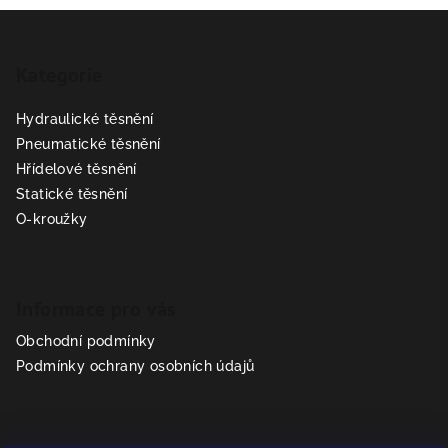
Z
á
Kategorie
p
a
Hydraulické těsnění
t
Pneumatické těsnění
í
Hřídelové těsnění
Statické těsnění
O-kroužky
Informace pro vás
Obchodní podmínky
Podmínky ochrany osobních údajů