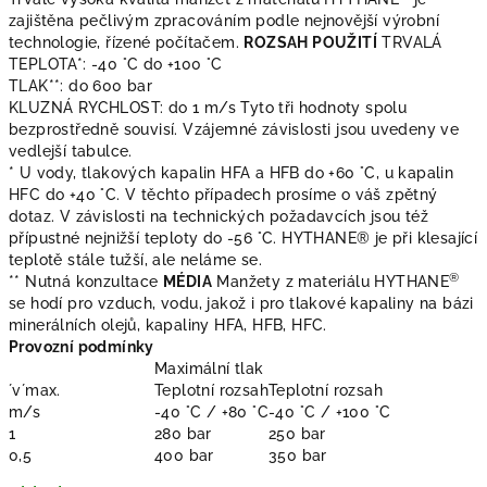
zajištěna pečlivým zpracováním podle nejnovější výrobní
technologie, řízené počítačem.
ROZSAH POUŽITÍ
TRVALÁ
TEPLOTA*: -40 °C do +100 °C
TLAK**: do 600 bar
KLUZNÁ RYCHLOST: do 1 m/s Tyto tři hodnoty spolu
bezprostředně souvisí. Vzájemné závislosti jsou uvedeny ve
vedlejší tabulce.
* U vody, tlakových kapalin HFA a HFB do +60 °C, u kapalin
HFC do +40 °C. V těchto případech prosíme o váš zpětný
dotaz. V závislosti na technických požadavcích jsou též
přípustné nejnižší teploty do -56 °C. HYTHANE® je při klesající
teplotě stále tužší, ale neláme se.
®
** Nutná konzultace
MÉDIA
Manžety z materiálu HYTHANE
se hodí pro vzduch, vodu, jakož i pro tlakové kapaliny na bázi
minerálních olejů, kapaliny HFA, HFB, HFC.
Provozní podmínky
Maximální tlak
´v´max.
Teplotní rozsah
Teplotní rozsah
m/s
-40 °C / +80 °C
-40 °C / +100 °C
1
280 bar
250 bar
0,5
400 bar
350 bar