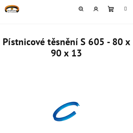
Přejít
na
obsah
Nákupn
Hledat
Přihlášení
košík
Pístnicové těsnění S 605 - 80 x
90 x 13