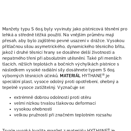
Manžety typu S 605
byly vyvinuty jako pístnicová těsnění pro
lehká a středně těžká použití. Na vnějším průměru mají
přesah, aby bylo zajištěno pevné usazení v drážce. Vysokou
přítlačnou silou asymetrického, dynamického těsnicího břitu,
jakož i druhé těsnicí hrany se dosáhne delší životnosti a
nepatrného tření při absolutním utěsnění. Také při menších
tlacích, nižších teplotách a bočních výchylkách pístnice s
následkem vysoké radiální síly dosáhnete typem S 605
®
výborných těsnicích účinků.
MATERIÁL
HYTHANE
je
speciální plast, vysoce odolný proti opotřebení, ohebný a
tepelně vysoce zatížitelný. Vyznačuje se:
extrémně dobrou odolností proti otěru
velmi nízkou trvalou tlakovou deformací
vysokou ohebností
velkou pružností při značném teplotním rozsahu
®
Trvale vysoká kvalita manžet z materiálu HYTHANE
je