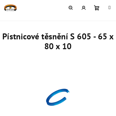
Přejít
na
obsah
Nákupn
Hledat
Přihlášení
košík
Pístnicové těsnění S 605 - 65 x
80 x 10