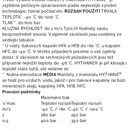
zajištěna pečlivým zpracováním podle nejnovější výrobní
technologie, řízené počítačem.
ROZSAH POUŽITÍ
TRVALÁ
TEPLOTA*: -40 °C do +100 °C
TLAK**: do 600 bar
KLUZNÁ RYCHLOST: do 1 m/s Tyto tři hodnoty spolu
bezprostředně souvisí. Vzájemné závislosti jsou uvedeny ve
vedlejší tabulce.
* U vody, tlakových kapalin HFA a HFB do +60 °C, u kapalin
HFC do +40 °C. V těchto případech prosíme o váš zpětný
dotaz. V závislosti na technických požadavcích jsou též
přípustné nejnižší teploty do -56 °C. HYTHANE® je při klesající
teplotě stále tužší, ale neláme se.
®
** Nutná konzultace
MÉDIA
Manžety z materiálu HYTHANE
se hodí pro vzduch, vodu, jakož i pro tlakové kapaliny na bázi
minerálních olejů, kapaliny HFA, HFB, HFC.
Provozní podmínky
Maximální tlak
´v´max.
Teplotní rozsah
Teplotní rozsah
m/s
-40 °C / +80 °C
-40 °C / +100 °C
1
280 bar
250 bar
0,5
400 bar
350 bar