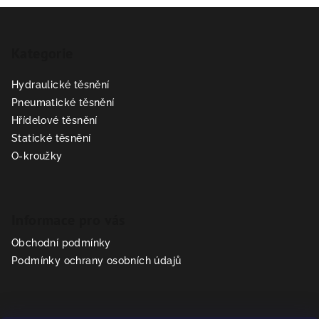
Z
á
Kategorie
p
a
Hydraulické těsnění
t
Pneumatické těsnění
í
Hřídelové těsnění
Statické těsnění
O-kroužky
Informace pro vás
Obchodní podmínky
Podmínky ochrany osobních údajů