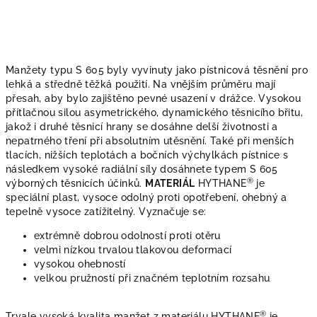
Manžety typu S 605
byly vyvinuty jako pístnicová těsnění pro
lehká a středně těžká použití. Na vnějším průměru mají
přesah, aby bylo zajištěno pevné usazení v drážce. Vysokou
přítlačnou silou asymetrického, dynamického těsnicího břitu,
jakož i druhé těsnicí hrany se dosáhne delší životnosti a
nepatrného tření při absolutním utěsnění. Také při menších
tlacích, nižších teplotách a bočních výchylkách pístnice s
následkem vysoké radiální síly dosáhnete typem S 605
®
výborných těsnicích účinků.
MATERIÁL
HYTHANE
je
speciální plast, vysoce odolný proti opotřebení, ohebný a
tepelně vysoce zatížitelný. Vyznačuje se:
extrémně dobrou odolností proti otěru
velmi nízkou trvalou tlakovou deformací
vysokou ohebností
velkou pružností při značném teplotním rozsahu
®
Trvale vysoká kvalita manžet z materiálu HYTHANE
je