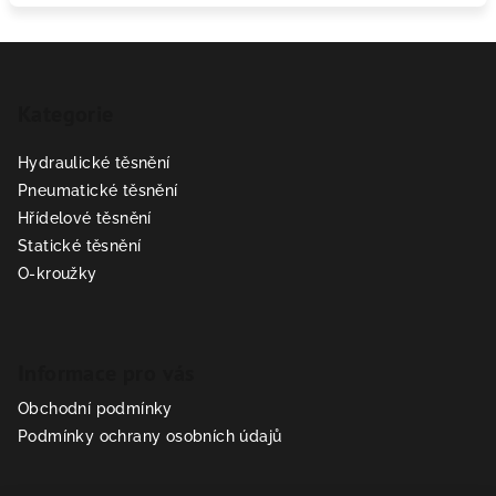
Z
á
Kategorie
p
a
Hydraulické těsnění
t
Pneumatické těsnění
í
Hřídelové těsnění
Statické těsnění
O-kroužky
Informace pro vás
Obchodní podmínky
Podmínky ochrany osobních údajů