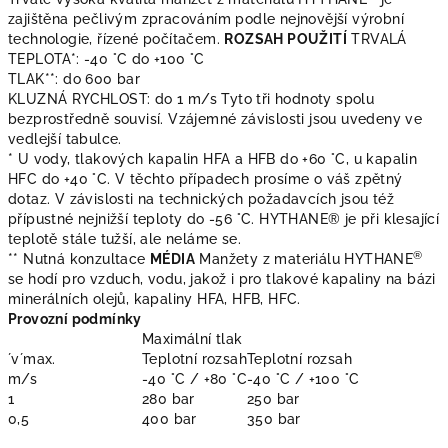
zajištěna pečlivým zpracováním podle nejnovější výrobní
technologie, řízené počítačem.
ROZSAH POUŽITÍ
TRVALÁ
TEPLOTA*: -40 °C do +100 °C
TLAK**: do 600 bar
KLUZNÁ RYCHLOST: do 1 m/s Tyto tři hodnoty spolu
bezprostředně souvisí. Vzájemné závislosti jsou uvedeny ve
vedlejší tabulce.
* U vody, tlakových kapalin HFA a HFB do +60 °C, u kapalin
HFC do +40 °C. V těchto případech prosíme o váš zpětný
dotaz. V závislosti na technických požadavcích jsou též
přípustné nejnižší teploty do -56 °C. HYTHANE® je při klesající
teplotě stále tužší, ale neláme se.
®
** Nutná konzultace
MÉDIA
Manžety z materiálu HYTHANE
se hodí pro vzduch, vodu, jakož i pro tlakové kapaliny na bázi
minerálních olejů, kapaliny HFA, HFB, HFC.
Provozní podmínky
Maximální tlak
´v´max.
Teplotní rozsah
Teplotní rozsah
m/s
-40 °C / +80 °C
-40 °C / +100 °C
1
280 bar
250 bar
0,5
400 bar
350 bar