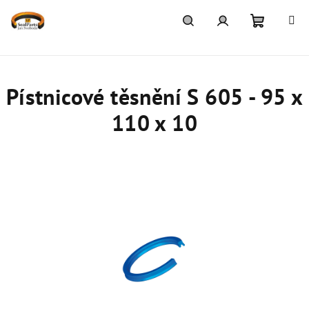
Přejít
na
obsah
Nákupn
Hledat
Přihlášení
košík
Pístnicové těsnění S 605 - 95 x
110 x 10