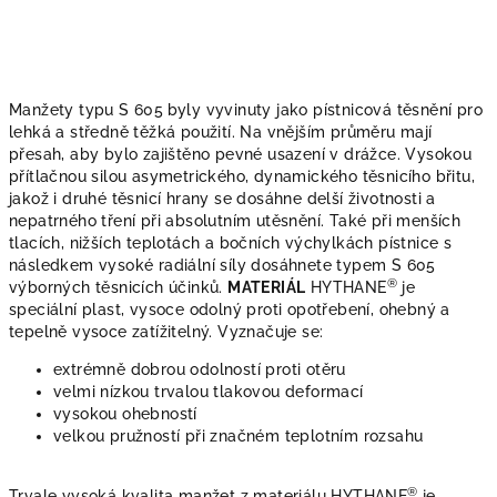
Manžety typu S 605
byly vyvinuty jako pístnicová těsnění pro
lehká a středně těžká použití. Na vnějším průměru mají
přesah, aby bylo zajištěno pevné usazení v drážce. Vysokou
přítlačnou silou asymetrického, dynamického těsnicího břitu,
jakož i druhé těsnicí hrany se dosáhne delší životnosti a
nepatrného tření při absolutním utěsnění. Také při menších
tlacích, nižších teplotách a bočních výchylkách pístnice s
následkem vysoké radiální síly dosáhnete typem S 605
®
výborných těsnicích účinků.
MATERIÁL
HYTHANE
je
speciální plast, vysoce odolný proti opotřebení, ohebný a
tepelně vysoce zatížitelný. Vyznačuje se:
extrémně dobrou odolností proti otěru
velmi nízkou trvalou tlakovou deformací
vysokou ohebností
velkou pružností při značném teplotním rozsahu
®
Trvale vysoká kvalita manžet z materiálu HYTHANE
je