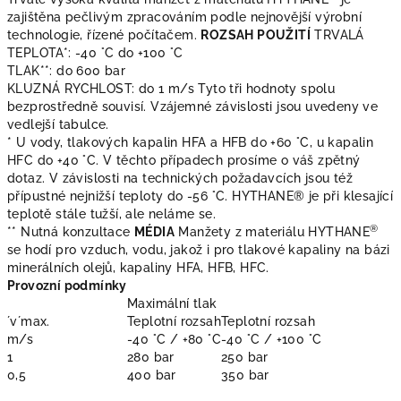
zajištěna pečlivým zpracováním podle nejnovější výrobní
technologie, řízené počítačem.
ROZSAH POUŽITÍ
TRVALÁ
TEPLOTA*: -40 °C do +100 °C
TLAK**: do 600 bar
KLUZNÁ RYCHLOST: do 1 m/s Tyto tři hodnoty spolu
bezprostředně souvisí. Vzájemné závislosti jsou uvedeny ve
vedlejší tabulce.
* U vody, tlakových kapalin HFA a HFB do +60 °C, u kapalin
HFC do +40 °C. V těchto případech prosíme o váš zpětný
dotaz. V závislosti na technických požadavcích jsou též
přípustné nejnižší teploty do -56 °C. HYTHANE® je při klesající
teplotě stále tužší, ale neláme se.
®
** Nutná konzultace
MÉDIA
Manžety z materiálu HYTHANE
se hodí pro vzduch, vodu, jakož i pro tlakové kapaliny na bázi
minerálních olejů, kapaliny HFA, HFB, HFC.
Provozní podmínky
Maximální tlak
´v´max.
Teplotní rozsah
Teplotní rozsah
m/s
-40 °C / +80 °C
-40 °C / +100 °C
1
280 bar
250 bar
0,5
400 bar
350 bar