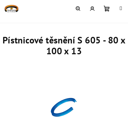
Přejít
na
obsah
Nákupn
Hledat
Přihlášení
košík
Pístnicové těsnění S 605 - 80 x
100 x 13