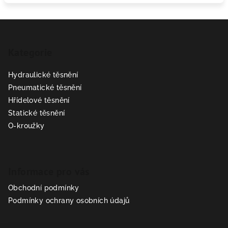
Z
á
Kategorie
p
a
Hydraulické těsnění
t
Pneumatické těsnění
í
Hřídelové těsnění
Statické těsnění
O-kroužky
Informace pro vás
Obchodní podmínky
Podmínky ochrany osobních údajů