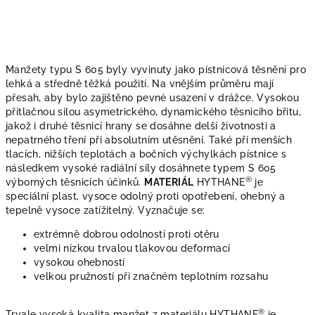
Manžety typu S 605
byly vyvinuty jako pístnicová těsnění pro
lehká a středně těžká použití. Na vnějším průměru mají
přesah, aby bylo zajištěno pevné usazení v drážce. Vysokou
přítlačnou silou asymetrického, dynamického těsnicího břitu,
jakož i druhé těsnicí hrany se dosáhne delší životnosti a
nepatrného tření při absolutním utěsnění. Také při menších
tlacích, nižších teplotách a bočních výchylkách pístnice s
následkem vysoké radiální síly dosáhnete typem S 605
®
výborných těsnicích účinků.
MATERIÁL
HYTHANE
je
speciální plast, vysoce odolný proti opotřebení, ohebný a
tepelně vysoce zatížitelný. Vyznačuje se:
extrémně dobrou odolností proti otěru
velmi nízkou trvalou tlakovou deformací
vysokou ohebností
velkou pružností při značném teplotním rozsahu
®
Trvale vysoká kvalita manžet z materiálu HYTHANE
je