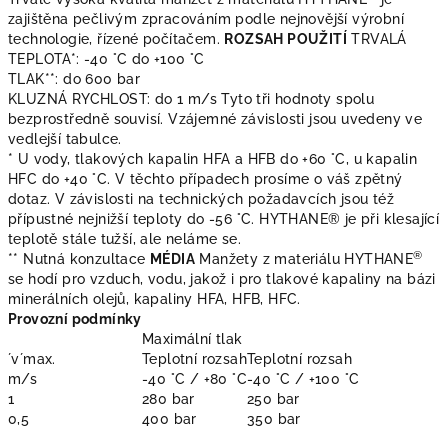
zajištěna pečlivým zpracováním podle nejnovější výrobní
technologie, řízené počítačem.
ROZSAH POUŽITÍ
TRVALÁ
TEPLOTA*: -40 °C do +100 °C
TLAK**: do 600 bar
KLUZNÁ RYCHLOST: do 1 m/s Tyto tři hodnoty spolu
bezprostředně souvisí. Vzájemné závislosti jsou uvedeny ve
vedlejší tabulce.
* U vody, tlakových kapalin HFA a HFB do +60 °C, u kapalin
HFC do +40 °C. V těchto případech prosíme o váš zpětný
dotaz. V závislosti na technických požadavcích jsou též
přípustné nejnižší teploty do -56 °C. HYTHANE® je při klesající
teplotě stále tužší, ale neláme se.
®
** Nutná konzultace
MÉDIA
Manžety z materiálu HYTHANE
se hodí pro vzduch, vodu, jakož i pro tlakové kapaliny na bázi
minerálních olejů, kapaliny HFA, HFB, HFC.
Provozní podmínky
Maximální tlak
´v´max.
Teplotní rozsah
Teplotní rozsah
m/s
-40 °C / +80 °C
-40 °C / +100 °C
1
280 bar
250 bar
0,5
400 bar
350 bar