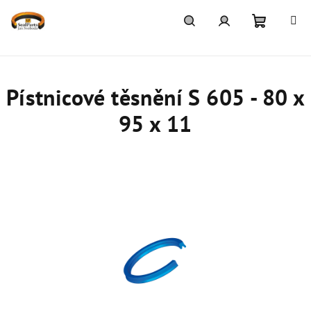
Přejít
na
obsah
Nákupn
Hledat
Přihlášení
košík
Pístnicové těsnění S 605 - 80 x
95 x 11