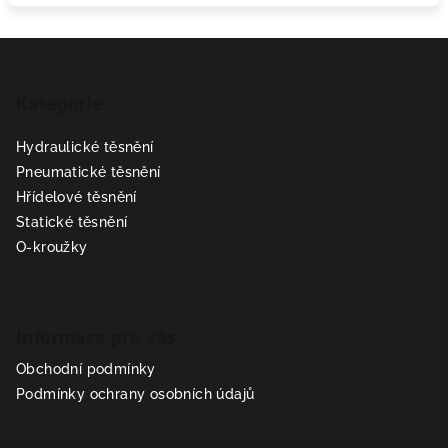
Z
á
Kategorie
p
a
Hydraulické těsnění
t
Pneumatické těsnění
í
Hřídelové těsnění
Statické těsnění
O-kroužky
Informace pro vás
Obchodní podmínky
Podmínky ochrany osobních údajů