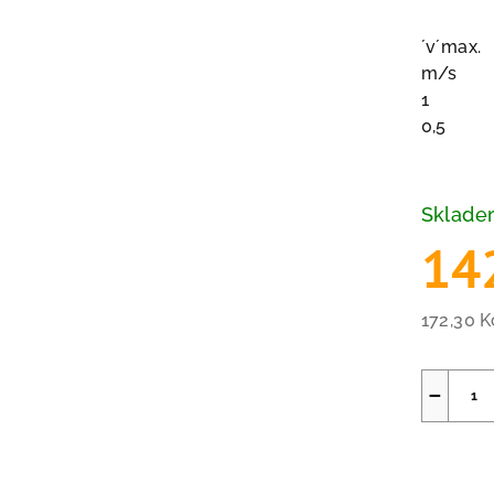
´v´max.
m/s
1
0,5
Sklad
14
172,30 
Měrná
cena:
−