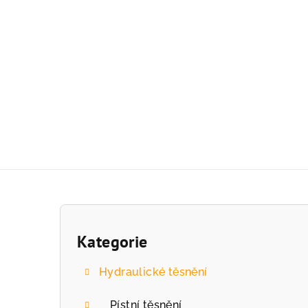
Přejít
na
obsah
P
o
Kategorie
Přeskočit
kategorie
s
Hydraulické těsnění
t
Pístní těsnění