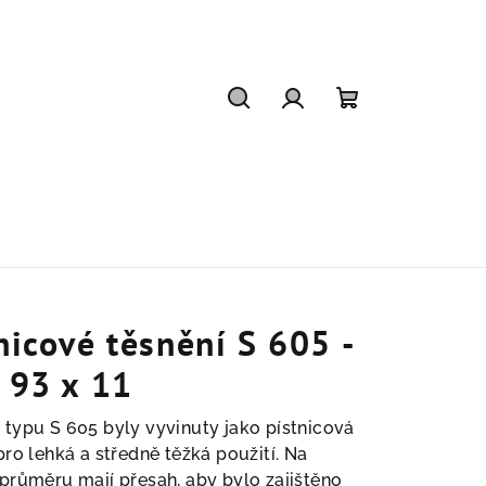
Hledat
Přihlášení
Nákupní
košík
nicové těsnění S 605 -
 93 x 11
 typu S 605
byly vyvinuty jako pístnicová
pro lehká a středně těžká použití. Na
průměru mají přesah, aby bylo zajištěno