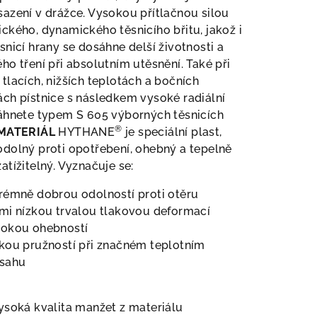
azení v drážce. Vysokou přítlačnou silou
ckého, dynamického těsnicího břitu, jakož i
snicí hrany se dosáhne delší životnosti a
ho tření při absolutním utěsnění. Také při
tlacích, nižších teplotách a bočních
ch pístnice s následkem vysoké radiální
sáhnete typem S 605 výborných těsnicích
®
MATERIÁL
HYTHANE
je speciální plast,
dolný proti opotřebení, ohebný a tepelně
atížitelný. Vyznačuje se:
rémně dobrou odolností proti otěru
mi nízkou trvalou tlakovou deformací
sokou ohebností
kou pružností při značném teplotním
zsahu
ysoká kvalita manžet z materiálu