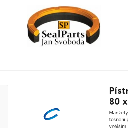
Píst
80 x
Manžety
těsnění 
vnějším 