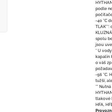
HYTHA
podle ne
počítač
-40 °C d
TLAK**: 
KLUZNÁ 
spolu be
jsou uve
* U vody
kapalin 
o váš zp
požadavc
-56 °C. 
tužší, a
** Nutn
HYTHA
tlakové 
HFA, HF
Provozn