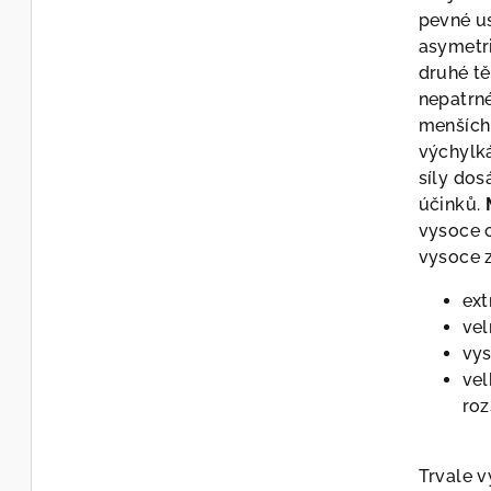
pevné us
asymetri
druhé tě
nepatrné
menších 
výchylká
síly do
účinků.
vysoce o
vysoce z
ext
vel
vy
vel
ro
Trvale v