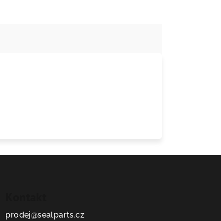
Kontakt
prodej
@
sealparts.cz