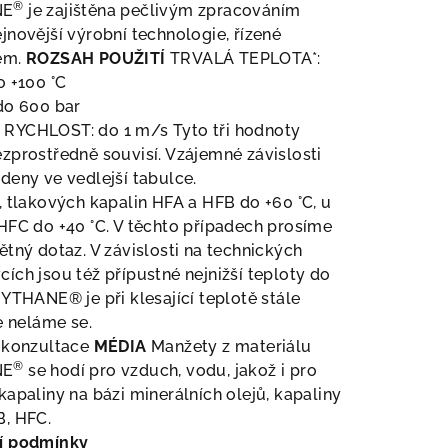
®
NE
je zajištěna pečlivým zpracováním
jnovější výrobní technologie, řízené
em.
ROZSAH POUŽITÍ
TRVALÁ TEPLOTA*:
o +100 °C
do 600 bar
RYCHLOST: do 1 m/s Tyto tři hodnoty
zprostředně souvisí. Vzájemné závislosti
deny ve vedlejší tabulce.
, tlakových kapalin HFA a HFB do +60 °C, u
HFC do +40 °C. V těchto případech prosíme
ětný dotaz. V závislosti na technických
ích jsou též přípustné nejnižší teploty do
HYTHANE® je při klesající teplotě stále
le neláme se.
á konzultace
MÉDIA
Manžety z materiálu
®
NE
se hodí pro vzduch, vodu, jakož i pro
kapaliny na bázi minerálních olejů, kapaliny
B, HFC.
í podmínky