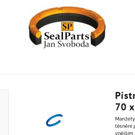
Píst
70 x
Manžety
těsnění 
vnějším 