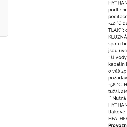
HYTHA
podle ne
počítač
-40 °C d
TLAK**: 
KLUZNÁ 
spolu be
jsou uve
* U vody
kapalin 
o váš zp
požadavc
-56 °C. 
tužší, a
** Nutn
HYTHA
tlakové 
HFA, HF
Provozn