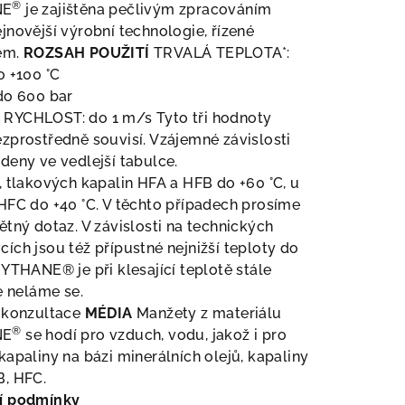
®
NE
je zajištěna pečlivým zpracováním
jnovější výrobní technologie, řízené
em.
ROZSAH POUŽITÍ
TRVALÁ TEPLOTA*:
o +100 °C
do 600 bar
RYCHLOST: do 1 m/s Tyto tři hodnoty
zprostředně souvisí. Vzájemné závislosti
deny ve vedlejší tabulce.
, tlakových kapalin HFA a HFB do +60 °C, u
HFC do +40 °C. V těchto případech prosíme
ětný dotaz. V závislosti na technických
ích jsou též přípustné nejnižší teploty do
HYTHANE® je při klesající teplotě stále
le neláme se.
á konzultace
MÉDIA
Manžety z materiálu
®
NE
se hodí pro vzduch, vodu, jakož i pro
kapaliny na bázi minerálních olejů, kapaliny
B, HFC.
í podmínky