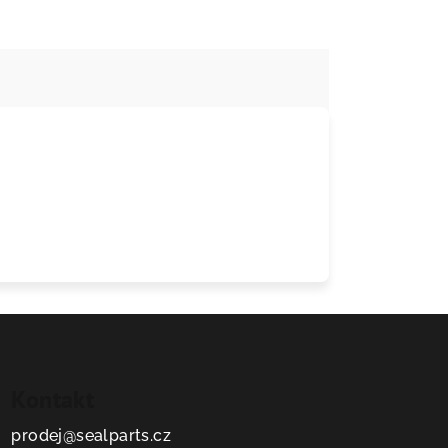
Kontakt
prodej
@
sealparts.cz