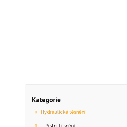
Přejít
na
obsah
P
o
Kategorie
Přeskočit
kategorie
s
Hydraulické těsnění
t
Pístní těsnění