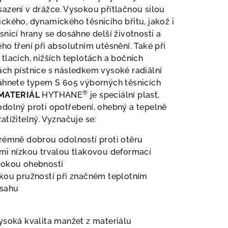
azení v drážce. Vysokou přítlačnou silou
ckého, dynamického těsnicího břitu, jakož i
snicí hrany se dosáhne delší životnosti a
ho tření při absolutním utěsnění. Také při
tlacích, nižších teplotách a bočních
ch pístnice s následkem vysoké radiální
sáhnete typem S 605 výborných těsnicích
®
MATERIÁL
HYTHANE
je speciální plast,
dolný proti opotřebení, ohebný a tepelně
atížitelný. Vyznačuje se:
rémně dobrou odolností proti otěru
mi nízkou trvalou tlakovou deformací
sokou ohebností
kou pružností při značném teplotním
zsahu
ysoká kvalita manžet z materiálu