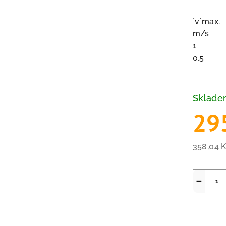
´v´max.
m/s
1
0,5
Sklad
29
358,04 
Měrná
cena:
−