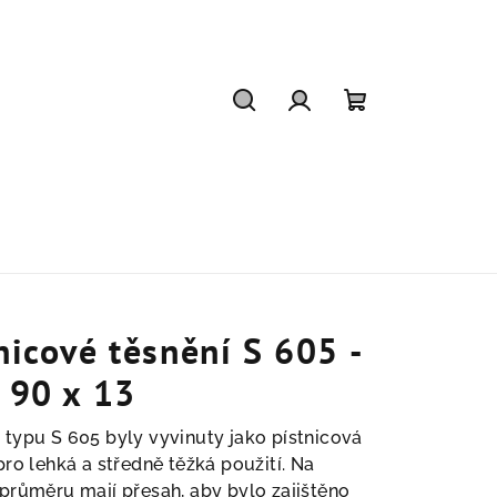
Hledat
Přihlášení
Nákupní
košík
nicové těsnění S 605 -
 90 x 13
 typu S 605
byly vyvinuty jako pístnicová
pro lehká a středně těžká použití. Na
průměru mají přesah, aby bylo zajištěno