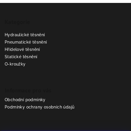
Z
á
Kategorie
p
a
Hydraulické těsnění
t
Pneumatické těsnění
í
Hřídelové těsnění
Statické těsnění
O-kroužky
Informace pro vás
Obchodní podmínky
Podmínky ochrany osobních údajů