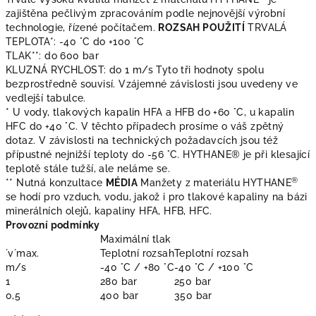
zajištěna pečlivým zpracováním podle nejnovější výrobní
technologie, řízené počítačem.
ROZSAH POUŽITÍ
TRVALÁ
TEPLOTA*: -40 °C do +100 °C
TLAK**: do 600 bar
KLUZNÁ RYCHLOST: do 1 m/s Tyto tři hodnoty spolu
bezprostředně souvisí. Vzájemné závislosti jsou uvedeny ve
vedlejší tabulce.
* U vody, tlakových kapalin HFA a HFB do +60 °C, u kapalin
HFC do +40 °C. V těchto případech prosíme o váš zpětný
dotaz. V závislosti na technických požadavcích jsou též
přípustné nejnižší teploty do -56 °C. HYTHANE® je při klesající
teplotě stále tužší, ale neláme se.
®
** Nutná konzultace
MÉDIA
Manžety z materiálu HYTHANE
se hodí pro vzduch, vodu, jakož i pro tlakové kapaliny na bázi
minerálních olejů, kapaliny HFA, HFB, HFC.
Provozní podmínky
Maximální tlak
´v´max.
Teplotní rozsah
Teplotní rozsah
m/s
-40 °C / +80 °C
-40 °C / +100 °C
1
280 bar
250 bar
0,5
400 bar
350 bar