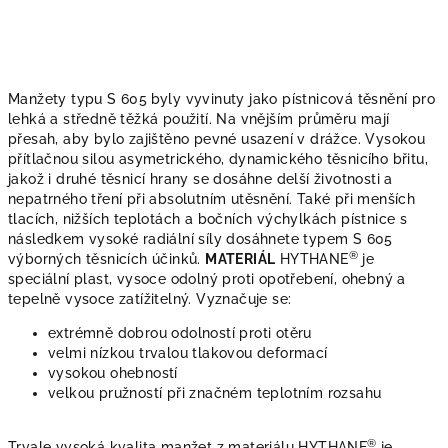
Manžety typu S 605
byly vyvinuty jako pístnicová těsnění pro
lehká a středně těžká použití. Na vnějším průměru mají
přesah, aby bylo zajištěno pevné usazení v drážce. Vysokou
přítlačnou silou asymetrického, dynamického těsnicího břitu,
jakož i druhé těsnicí hrany se dosáhne delší životnosti a
nepatrného tření při absolutním utěsnění. Také při menších
tlacích, nižších teplotách a bočních výchylkách pístnice s
následkem vysoké radiální síly dosáhnete typem S 605
®
výborných těsnicích účinků.
MATERIÁL
HYTHANE
je
speciální plast, vysoce odolný proti opotřebení, ohebný a
tepelně vysoce zatížitelný. Vyznačuje se:
extrémně dobrou odolností proti otěru
velmi nízkou trvalou tlakovou deformací
vysokou ohebností
velkou pružností při značném teplotním rozsahu
®
Trvale vysoká kvalita manžet z materiálu HYTHANE
je