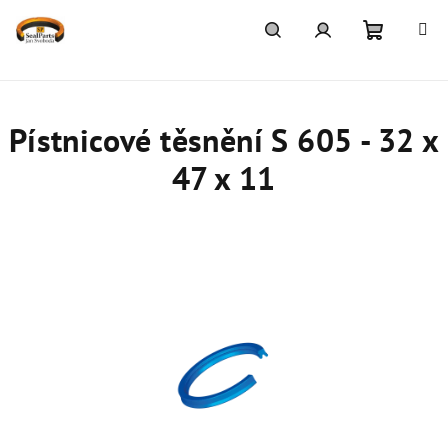
Přejít
na
obsah
Nákupn
Hledat
Přihlášení
košík
Pístnicové těsnění S 605 - 32 x
47 x 11