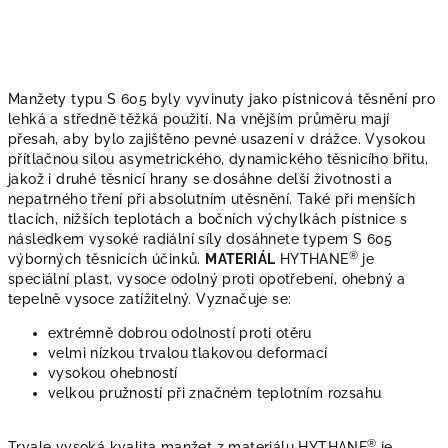
Manžety typu S 605
byly vyvinuty jako pístnicová těsnění pro
lehká a středně těžká použití. Na vnějším průměru mají
přesah, aby bylo zajištěno pevné usazení v drážce. Vysokou
přítlačnou silou asymetrického, dynamického těsnicího břitu,
jakož i druhé těsnicí hrany se dosáhne delší životnosti a
nepatrného tření při absolutním utěsnění. Také při menších
tlacích, nižších teplotách a bočních výchylkách pístnice s
následkem vysoké radiální síly dosáhnete typem S 605
®
výborných těsnicích účinků.
MATERIÁL
HYTHANE
je
speciální plast, vysoce odolný proti opotřebení, ohebný a
tepelně vysoce zatížitelný. Vyznačuje se:
extrémně dobrou odolností proti otěru
velmi nízkou trvalou tlakovou deformací
vysokou ohebností
velkou pružností při značném teplotním rozsahu
®
Trvale vysoká kvalita manžet z materiálu HYTHANE
je