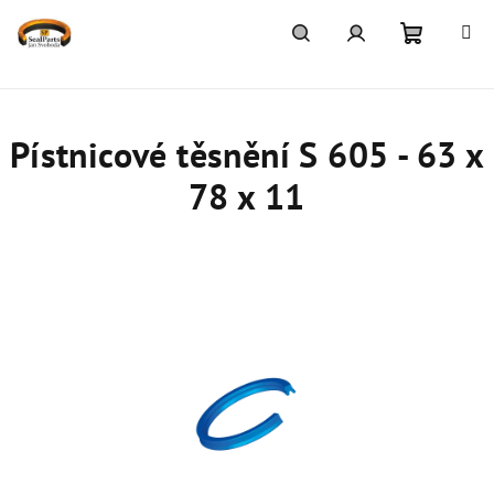
Přejít
na
obsah
Nákupn
Hledat
Přihlášení
košík
Pístnicové těsnění S 605 - 63 x
78 x 11