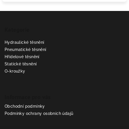
Z
á
Kategorie
p
a
Hydraulické těsnění
t
Pneumatické těsnění
í
Hřídelové těsnění
Statické těsnění
O-kroužky
Informace pro vás
Obchodní podmínky
Podmínky ochrany osobních údajů