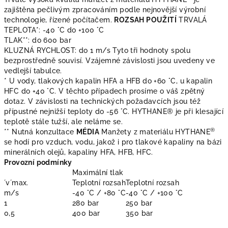
zajištěna pečlivým zpracováním podle nejnovější výrobní
technologie, řízené počítačem.
ROZSAH POUŽITÍ
TRVALÁ
TEPLOTA*: -40 °C do +100 °C
TLAK**: do 600 bar
KLUZNÁ RYCHLOST: do 1 m/s Tyto tři hodnoty spolu
bezprostředně souvisí. Vzájemné závislosti jsou uvedeny ve
vedlejší tabulce.
* U vody, tlakových kapalin HFA a HFB do +60 °C, u kapalin
HFC do +40 °C. V těchto případech prosíme o váš zpětný
dotaz. V závislosti na technických požadavcích jsou též
přípustné nejnižší teploty do -56 °C. HYTHANE® je při klesající
teplotě stále tužší, ale neláme se.
®
** Nutná konzultace
MÉDIA
Manžety z materiálu HYTHANE
se hodí pro vzduch, vodu, jakož i pro tlakové kapaliny na bázi
minerálních olejů, kapaliny HFA, HFB, HFC.
Provozní podmínky
Maximální tlak
´v´max.
Teplotní rozsah
Teplotní rozsah
m/s
-40 °C / +80 °C
-40 °C / +100 °C
1
280 bar
250 bar
0,5
400 bar
350 bar