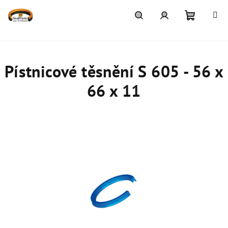
Přejít
na
obsah
Nákupn
Hledat
Přihlášení
košík
Pístnicové těsnění S 605 - 56 x
66 x 11