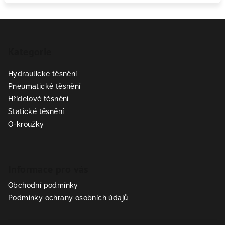
Z
á
Kategorie
p
a
Hydraulické těsnění
t
Pneumatické těsnění
í
Hřídelové těsnění
Statické těsnění
O-kroužky
Informace pro vás
Obchodní podmínky
Podmínky ochrany osobních údajů