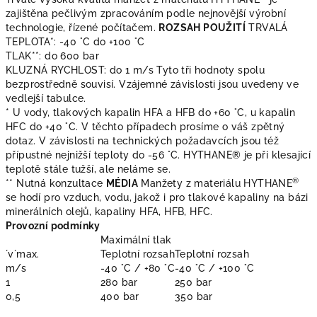
zajištěna pečlivým zpracováním podle nejnovější výrobní
technologie, řízené počítačem.
ROZSAH POUŽITÍ
TRVALÁ
TEPLOTA*: -40 °C do +100 °C
TLAK**: do 600 bar
KLUZNÁ RYCHLOST: do 1 m/s Tyto tři hodnoty spolu
bezprostředně souvisí. Vzájemné závislosti jsou uvedeny ve
vedlejší tabulce.
* U vody, tlakových kapalin HFA a HFB do +60 °C, u kapalin
HFC do +40 °C. V těchto případech prosíme o váš zpětný
dotaz. V závislosti na technických požadavcích jsou též
přípustné nejnižší teploty do -56 °C. HYTHANE® je při klesající
teplotě stále tužší, ale neláme se.
®
** Nutná konzultace
MÉDIA
Manžety z materiálu HYTHANE
se hodí pro vzduch, vodu, jakož i pro tlakové kapaliny na bázi
minerálních olejů, kapaliny HFA, HFB, HFC.
Provozní podmínky
Maximální tlak
´v´max.
Teplotní rozsah
Teplotní rozsah
m/s
-40 °C / +80 °C
-40 °C / +100 °C
1
280 bar
250 bar
0,5
400 bar
350 bar