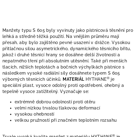
Manžety typu S 605
byly vyvinuty jako pístnicová těsnění pro
lehká a středně těžká použití. Na vnějším průměru mají
přesah, aby bylo zajištěno pevné usazení v drážce. Vysokou
přítlačnou silou asymetrického, dynamického těsnicího břitu,
jakož i druhé těsnicí hrany se dosáhne delší životnosti a
nepatrného tření při absolutním utěsnění. Také při menších
tlacích, nižších teplotách a bočních výchylkách pístnice s
následkem vysoké radiální síly dosáhnete typem S 605
®
výborných těsnicích účinků.
MATERIÁL
HYTHANE
je
speciální plast, vysoce odolný proti opotřebení, ohebný a
tepelně vysoce zatížitelný. Vyznačuje se:
extrémně dobrou odolností proti otěru
velmi nízkou trvalou tlakovou deformací
vysokou ohebností
velkou pružností při značném teplotním rozsahu
®
Trvale vysoká kvalita manžet z materiálu HYTHANE
je