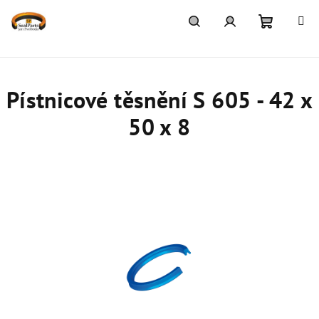
Přejít
na
obsah
Nákupn
Hledat
Přihlášení
košík
Pístnicové těsnění S 605 - 42 x
50 x 8