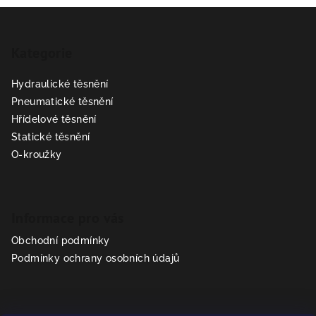
Z
á
Kategorie
p
a
Hydraulické těsnění
t
Pneumatické těsnění
í
Hřídelové těsnění
Statické těsnění
O-kroužky
Informace pro vás
Obchodní podmínky
Podmínky ochrany osobních údajů