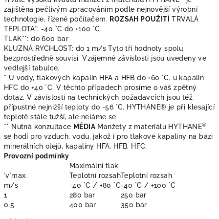
zajištěna pečlivým zpracováním podle nejnovější výrobní
technologie, řízené počítačem.
ROZSAH POUŽITÍ
TRVALÁ
TEPLOTA*: -40 °C do +100 °C
TLAK**: do 600 bar
KLUZNÁ RYCHLOST: do 1 m/s Tyto tři hodnoty spolu
bezprostředně souvisí. Vzájemné závislosti jsou uvedeny ve
vedlejší tabulce.
* U vody, tlakových kapalin HFA a HFB do +60 °C, u kapalin
HFC do +40 °C. V těchto případech prosíme o váš zpětný
dotaz. V závislosti na technických požadavcích jsou též
přípustné nejnižší teploty do -56 °C. HYTHANE® je při klesající
teplotě stále tužší, ale neláme se.
®
** Nutná konzultace
MÉDIA
Manžety z materiálu HYTHANE
se hodí pro vzduch, vodu, jakož i pro tlakové kapaliny na bázi
minerálních olejů, kapaliny HFA, HFB, HFC.
Provozní podmínky
Maximální tlak
´v´max.
Teplotní rozsah
Teplotní rozsah
m/s
-40 °C / +80 °C
-40 °C / +100 °C
1
280 bar
250 bar
0,5
400 bar
350 bar