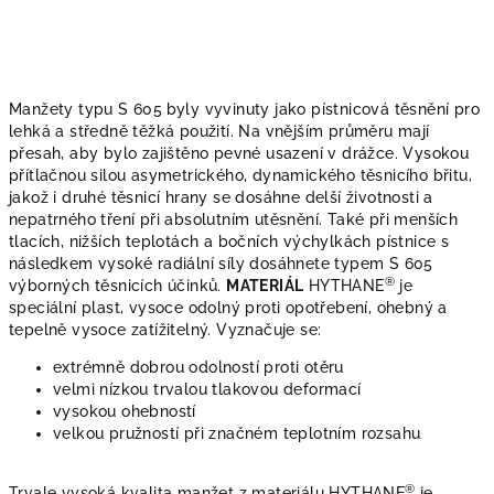
Manžety typu S 605
byly vyvinuty jako pístnicová těsnění pro
lehká a středně těžká použití. Na vnějším průměru mají
přesah, aby bylo zajištěno pevné usazení v drážce. Vysokou
přítlačnou silou asymetrického, dynamického těsnicího břitu,
jakož i druhé těsnicí hrany se dosáhne delší životnosti a
nepatrného tření při absolutním utěsnění. Také při menších
tlacích, nižších teplotách a bočních výchylkách pístnice s
následkem vysoké radiální síly dosáhnete typem S 605
®
výborných těsnicích účinků.
MATERIÁL
HYTHANE
je
speciální plast, vysoce odolný proti opotřebení, ohebný a
tepelně vysoce zatížitelný. Vyznačuje se:
extrémně dobrou odolností proti otěru
velmi nízkou trvalou tlakovou deformací
vysokou ohebností
velkou pružností při značném teplotním rozsahu
®
Trvale vysoká kvalita manžet z materiálu HYTHANE
je