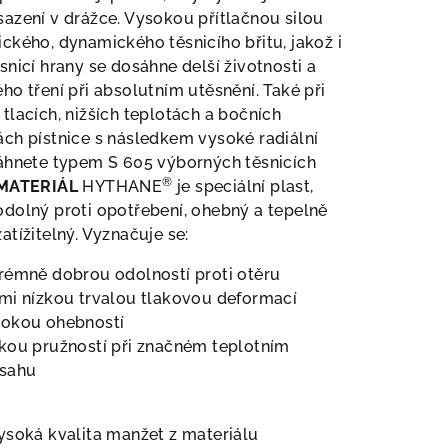
azení v drážce. Vysokou přítlačnou silou
ckého, dynamického těsnicího břitu, jakož i
snicí hrany se dosáhne delší životnosti a
ho tření při absolutním utěsnění. Také při
tlacích, nižších teplotách a bočních
ch pístnice s následkem vysoké radiální
sáhnete typem S 605 výborných těsnicích
®
MATERIÁL
HYTHANE
je speciální plast,
dolný proti opotřebení, ohebný a tepelně
atížitelný. Vyznačuje se:
rémně dobrou odolností proti otěru
mi nízkou trvalou tlakovou deformací
sokou ohebností
kou pružností při značném teplotním
zsahu
ysoká kvalita manžet z materiálu