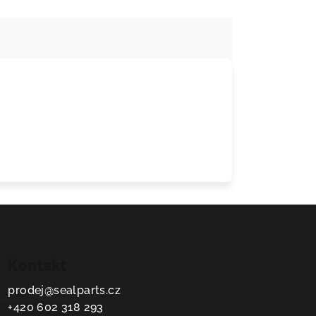
Kontakt
prodej
@
sealparts.cz
+420 602 318 293