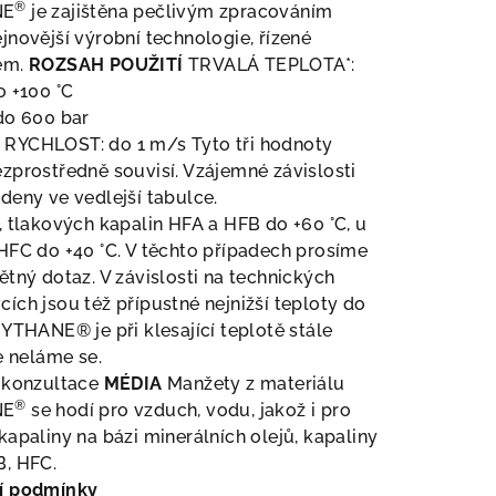
®
NE
je zajištěna pečlivým zpracováním
jnovější výrobní technologie, řízené
em.
ROZSAH POUŽITÍ
TRVALÁ TEPLOTA*:
o +100 °C
do 600 bar
RYCHLOST: do 1 m/s Tyto tři hodnoty
zprostředně souvisí. Vzájemné závislosti
deny ve vedlejší tabulce.
, tlakových kapalin HFA a HFB do +60 °C, u
HFC do +40 °C. V těchto případech prosíme
ětný dotaz. V závislosti na technických
ích jsou též přípustné nejnižší teploty do
HYTHANE® je při klesající teplotě stále
le neláme se.
á konzultace
MÉDIA
Manžety z materiálu
®
NE
se hodí pro vzduch, vodu, jakož i pro
kapaliny na bázi minerálních olejů, kapaliny
B, HFC.
í podmínky