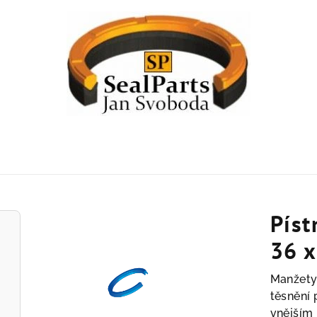
Píst
36 x
Manžety
těsnění 
vnějším 