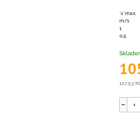
´v´max.
m/s
1
0,5
Sklad
10
127,53 
Měrná
cena:
−