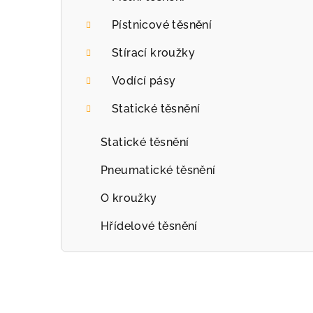
r
Pístnicové těsnění
a
Stírací kroužky
n
Vodící pásy
n
Statické těsnění
í
p
Statické těsnění
a
Pneumatické těsnění
n
O kroužky
e
Hřídelové těsnění
l