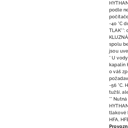
HYTHA
podle ne
počítač
-40 °C d
TLAK**: 
KLUZNÁ 
spolu be
jsou uve
* U vody
kapalin 
o váš zp
požadavc
-56 °C. 
tužší, a
** Nutn
HYTHA
tlakové 
HFA, HF
Provozn