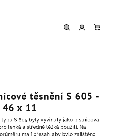
Hledat
Přihlášení
Nákupní
košík
nicové těsnění S 605 -
 46 x 11
 typu S 605
byly vyvinuty jako pístnicová
pro lehká a středně těžká použití. Na
průměru mají přesah, aby bylo zajištěno