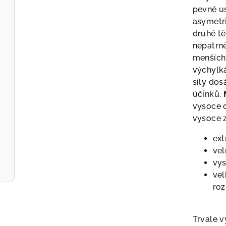
pevné us
asymetri
druhé tě
nepatrné
menších 
výchylká
síly do
účinků.
vysoce o
vysoce z
ext
vel
vy
vel
ro
Trvale v