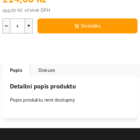
259,67 Kč včetně DPH
Měrná
cena:
−
+
Do košíku
Popis
Diskuze
Detailní popis produktu
Popis produktu není dostupný
Z