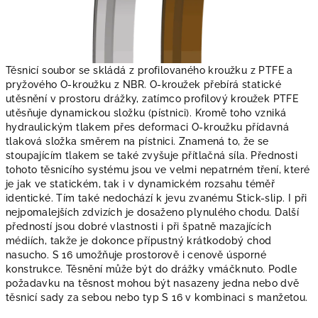
Těsnicí soubor se skládá z profilovaného kroužku z PTFE a
pryžového O-kroužku z NBR. O-kroužek přebírá statické
utěsnění v prostoru drážky, zatímco profilový kroužek PTFE
utěsňuje dynamickou složku (pístnici). Kromě toho vzniká
hydraulickým tlakem přes deformaci O-kroužku přídavná
tlaková složka směrem na pístnici. Znamená to, že se
stoupajícím tlakem se také zvyšuje přítlačná síla. Přednosti
tohoto těsnicího systému jsou ve velmi nepatrném tření, které
je jak ve statickém, tak i v dynamickém rozsahu téměř
identické. Tím také nedochází k jevu zvanému Stick-slip. I při
nejpomalejších zdvizích je dosaženo plynulého chodu. Další
předností jsou dobré vlastnosti i při špatně mazajících
médiích, takže je dokonce přípustný krátkodobý chod
nasucho. S 16 umožňuje prostorově i cenově úsporné
konstrukce. Těsnění může být do drážky vmáčknuto. Podle
požadavku na těsnost mohou být nasazeny jedna nebo dvě
těsnicí sady za sebou nebo typ S 16 v kombinaci s manžetou.