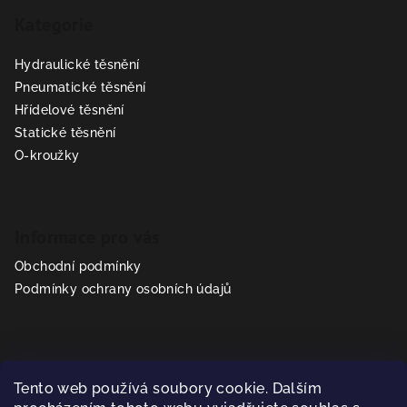
á
Kategorie
p
a
Hydraulické těsnění
t
Pneumatické těsnění
í
Hřídelové těsnění
Statické těsnění
O-kroužky
Informace pro vás
Obchodní podmínky
Podmínky ochrany osobních údajů
Kontakt
Tento web používá soubory cookie. Dalším
prodej
@
sealparts.cz