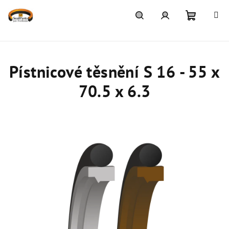
Přejít
na
obsah
Nákupn
Hledat
Přihlášení
košík
Pístnicové těsnění S 16 - 55 x
70.5 x 6.3