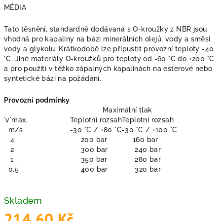
MÉDIA
Tato těsnění, standardně dodávaná s O-kroužky z NBR jsou
vhodná pro kapaliny na bázi minerálních olejů, vody a směsi
vody a glykolu. Krátkodobě lze připustit provozní teploty -40
°C. Jiné materiály O-kroužků pro teploty od -60 °C do +200 °C
a pro použití v těžko zápalných kapalinách na esterové nebo
syntetické bázi na požádání.
Provozní podmínky
Maximální tlak
´v´max.
Teplotní rozsah
Teplotní rozsah
m/s
-30 °C / +80 °C
-30 °C / +100 °C
4
200 bar
160 bar
2
300 bar
240 bar
1
350 bar
280 bar
0,5
400 bar
320 bar
Skladem
214,60 Kč