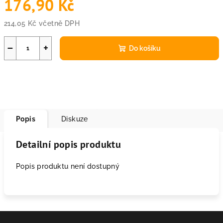
176,90 Kč
214,05 Kč včetně DPH
Měrná
cena:
−
+
Do košíku
Popis
Diskuze
Detailní popis produktu
Popis produktu není dostupný
Z