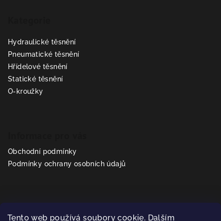
á
Kategorie
p
a
Hydraulické těsnění
t
Pneumatické těsnění
í
Hřídelové těsnění
Statické těsnění
O-kroužky
Informace pro vás
Obchodní podmínky
Podmínky ochrany osobních údajů
Kontakt
Tento web používá soubory cookie. Dalším