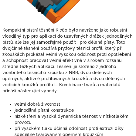
Kompaktní pístní těsnění K 780 bylo navrženo jako robustní
vícedílný typ pro aplikaci do uzavřených drážek jednodílných
pístů, ale lze jej samozřejmě použít i pro dělené písty. Toto
dvojčinné těsnění používá pryžový těsnicí profil, který při
zkouškách prokázal velmi vysokou odolnost proti opotřebení
a schopnost pracovat velmi efektivně v širokém rozsahu
středně těžkých aplikací. Těsnění je složeno z jednoho
vícebřitého těsnicího kroužku z NBR, dvou dělených
opěrných, aktivně profilovaných kroužků a dvou dělených
vodicích kroužků profilu L. Kombinace tvarů a materiálů
přináší následující výhody:
velmi dobrá životnost
jednodílná pístní konstrukce
nízké tření a vysoká dynamická těsnost v nízkotlakém
provozu
při vysokém tlaku účinná odolnost proti extruzi díky
speciálně tvarovaným opěrným kroužkům