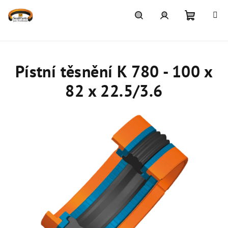
Přejít
na
obsah
Nákupn
Hledat
Přihlášení
košík
Pístní těsnění K 780 - 100 x
82 x 22.5/3.6