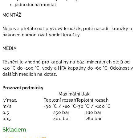
jednoduchá montáž
MONTÁŽ
Nejprve přetáhnout pryžový kroužek, poté nasadit kroužky a
nakonec namontovat vodicí kroužky.
MÉDIA
Těsnění je vhodné pro kapaliny na bázi minerálních olejů od
-40 °C do +100 °C, vody a HFA kapaliny do +60 °C. Odolnost v
dalších médiích na dotaz.
Provozní podmínky
Maximální tlak
´v´max.
Teplotní rozsah
Teplotní rozsah
m/s
-30 °C / +80 °C
-30 °C / +100 °C
0,5
250 bar
160 bar
0,15
400 bar
260 bar
Skladem