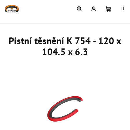
Přejít
na
obsah
Nákupn
Hledat
Přihlášení
košík
Pístní těsnění K 754 - 120 x
104.5 x 6.3