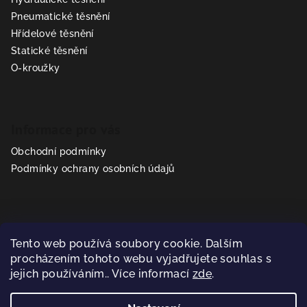
t
Pneumatické těsnění
í
Hřídelové těsnění
Statické těsnění
O-kroužky
Informace pro vás
Obchodní podmínky
Podmínky ochrany osobních údajů
Kontakt
Tento web používá soubory cookie. Dalším
prodej
@
sealparts.cz
procházením tohoto webu vyjadřujete souhlas s
+420 602 318 293
jejich používáním.. Více informací
zde
.