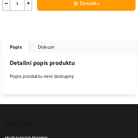
cena:
−
+
Do košíku
Popis
Diskuze
Detailní popis produktu
Popis produktu není dostupný
Z
á
Kategorie
p
a
Hydraulické těsnění