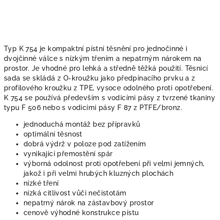
Typ K 754 je kompaktní pístní těsnění pro jednočinné i
dvojčinné válce s nízkým třením a nepatrným nárokem na
prostor. Je vhodné pro lehká a středně těžká použití. Těsnicí
sada se skládá z O-kroužku jako předpínacího prvku a z
profilového kroužku z TPE, vysoce odolného proti opotřebení.
K 754 se používá především s vodicími pásy z tvrzené tkaniny
typu F 506 nebo s vodicími pásy F 87 z PTFE/bronz.
jednoduchá montáž bez přípravků
optimální těsnost
dobrá výdrž v poloze pod zatížením
vynikající přemostění spár
výborná odolnost proti opotřebení při velmi jemných,
jakož i při velmi hrubých kluzných plochách
nízké tření
nízká citlivost vůči nečistotám
nepatrný nárok na zástavbový prostor
cenově výhodné konstrukce pístu