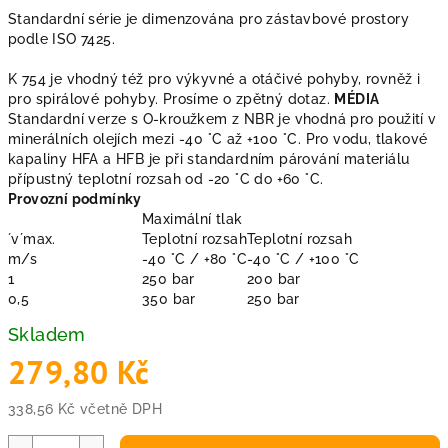
Standardní série je dimenzována pro zástavbové prostory
podle ISO 7425.
K 754 je vhodný též pro výkyvné a otáčivé pohyby, rovněž i
pro spirálové pohyby. Prosíme o zpětný dotaz.
MÉDIA
Standardní verze s O-kroužkem z NBR je vhodná pro použití v
minerálních olejích mezi -40 °C až +100 °C. Pro vodu, tlakové
kapaliny HFA a HFB je při standardním párování materiálu
přípustný teplotní rozsah od -20 °C do +60 °C.
Provozní podmínky
Maximální tlak
´v´max.
Teplotní rozsah
Teplotní rozsah
m/s
-40 °C / +80 °C
-40 °C / +100 °C
1
250 bar
200 bar
0,5
350 bar
250 bar
Skladem
279,80 Kč
338,56 Kč včetně DPH
Měrná