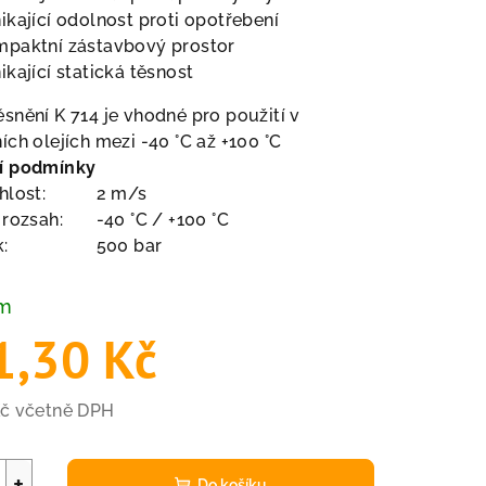
ikající odolnost proti opotřebení
paktní zástavbový prostor
ikající statická těsnost
snění K 714 je vhodné pro použití v
ích olejích mezi -40 °C až +100 °C
í podmínky
hlost:
2 m/s
 rozsah:
-40 °C / +100 °C
k:
500 bar
em
1,30 Kč
Kč včetně DPH
+
Do košíku