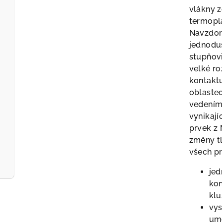
vlákny z
termopl
Navzdor
jednoduš
stupňovi
velké ro
kontaktu
oblaste
vedeními
vynikají
prvek z 
změny tl
všech p
jed
kon
kl
vys
umo