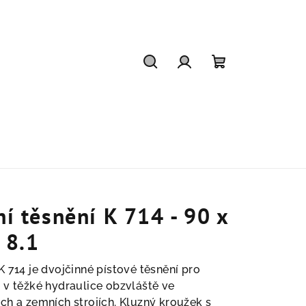
Hledat
Přihlášení
Nákupní
košík
ní těsnění K 714 - 90 x
 8.1
K 714 je dvojčinné pístové těsnění pro
 v těžké hydraulice obzvláště ve
ch a zemních strojích. Kluzný kroužek s