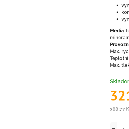
vyn
kom
vyn
Média
Tě
mineráln
Provozn
Max. ryc
Teplotní
Max. tla
Sklad
32
388,77 
Měrná
cena:
−