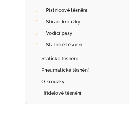
r
Pístnicové těsnění
a
Stírací kroužky
n
Vodící pásy
n
Statické těsnění
í
p
Statické těsnění
a
Pneumatické těsnění
n
O kroužky
e
Hřídelové těsnění
l