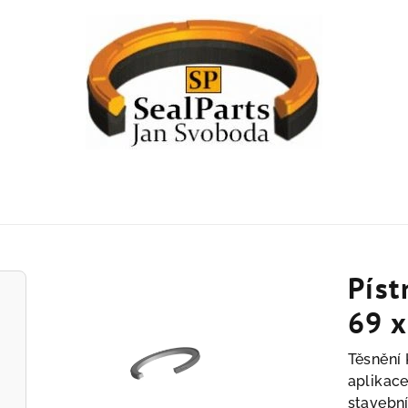
Píst
69 x
Těsnění 
aplikace
stavební