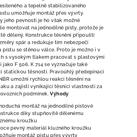
esíleného a tepelně stabilizovaného
astu umožňuje montáž přes vývrty.
y jeho pevnosti je ho však možné
e montovat na jednodílné písty, protože je
tě dělený. Konstrukce těsnění připouští
změry spár a redukuje tím nebezpečí
 pístu se stěnou válce. Proto je možno i v
ch s vysokým tlakem pracovat s plastovými
 jako F 506. K 714 se vyznačuje také
cí statickou těsností. Pravoúhlý předepínací
NBR umožní rychlou reakci těsnění na
aku a zajistí vynikající těsnicí vlastnosti za
rovozních podmínek.
Výhody
noduchá montáž na jednodílné pístové
strukce díky stupňovitě dělenému
uznému kroužku
oce pevný materiál kluzného kroužku
žňuje montáž pístu přes vývrty