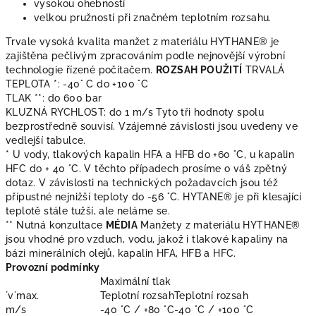
vysokou ohebností
velkou pružností při značném teplotním rozsahu.
Trvale vysoká kvalita manžet z materiálu HYTHANE® je
zajištěna pečlivým zpracováním podle nejnovější výrobní
technologie řízené počítačem.
ROZSAH POUŽITÍ
TRVALÁ
TEPLOTA *: -40° C do +100 °C
TLAK **: do 600 bar
KLUZNÁ RYCHLOST: do 1 m/s Tyto tři hodnoty spolu
bezprostředně souvisí. Vzájemné závislosti jsou uvedeny ve
vedlejší tabulce.
* U vody, tlakových kapalin HFA a HFB do +60 °C, u kapalin
HFC do + 40 °C. V těchto případech prosíme o váš zpětný
dotaz. V závislosti na technických požadavcích jsou též
přípustné nejnižší teploty do -56 °C. HYTANE® je při klesající
teplotě stále tužší, ale neláme se.
** Nutná konzultace
MÉDIA
Manžety z materiálu HYTHANE®
jsou vhodné pro vzduch, vodu, jakož i tlakové kapaliny na
bázi minerálních olejů, kapalin HFA, HFB a HFC.
Provozní podmínky
Maximální tlak
´v´max.
Teplotní rozsah
Teplotní rozsah
m/s
-40 °C / +80 °C
-40 °C / +100 °C