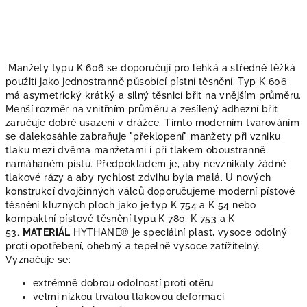
Manžety typu K 606 se doporučují pro lehká a středně těžká
použití jako jednostranně působící pístní těsnění. Typ K 606
má asymetrický krátký a silný těsnicí břit na vnějším průměru.
Menší rozměr na vnitřním průměru a zesílený adhezní břit
zaručuje dobré usazení v drážce. Tímto moderním tvarováním
se dalekosáhle zabraňuje "překlopení" manžety při vzniku
tlaku mezi dvěma manžetami i při tlakem oboustranně
namáhaném pístu. Předpokladem je, aby nevznikaly žádné
tlakové rázy a aby rychlost zdvihu byla malá. U nových
konstrukcí dvojčinných válců doporučujeme moderní pístové
těsnění kluzných ploch jako je typ K 754 a K 54 nebo
kompaktní pístové těsnění typu K 780, K 753 a K
53.
MATERIÁL
HYTHANE® je speciální plast, vysoce odolný
proti opotřebení, ohebný a tepelně vysoce zatížitelný.
Vyznačuje se:
extrémně dobrou odolností proti otěru
velmi nízkou trvalou tlakovou deformací