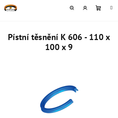
Přejít
na
obsah
Nákupn
Hledat
Přihlášení
košík
Pístní těsnění K 606 - 110 x
100 x 9