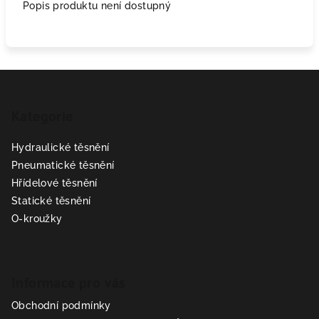
Popis produktu není dostupný
Z
á
Kategorie
p
a
Hydraulické těsnění
t
Pneumatické těsnění
í
Hřídelové těsnění
Statické těsnění
O-kroužky
Informace pro vás
Obchodní podmínky