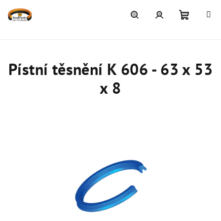
Přejít
na
obsah
Nákupn
Hledat
Přihlášení
košík
Pístní těsnění K 606 - 63 x 53
x 8