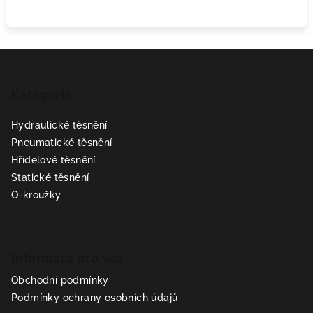
Z
á
Kategorie
p
a
Hydraulické těsnění
t
Pneumatické těsnění
í
Hřídelové těsnění
Statické těsnění
O-kroužky
Informace pro vás
Obchodní podmínky
Podmínky ochrany osobních údajů