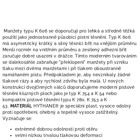
Manžety typu K 606 se doporučují pro lehká a středně těžká
použití jako jednostranně působící pístní těsnění. Typ K 606
má asymetrický krátký a silný těsnicí břit na vnějším průměru.
Menší rozměr na vnitřním průměru a zesílený adhezní břit
zaručuje dobré usazení v drážce. Tímto moderním tvarováním
se dalekosáhle zabraňuje "překlopení" manžety při vzniku
tlaku mezi dvěma manžetami i při tlakem oboustranně
namáhaném pístu. Předpokladem je, aby nevznikaly žádné
tlakové rázy a aby rychlost zdvihu byla malá. U nových
konstrukcí dvojčinných válců doporučujeme moderní pístové
těsnění kluzných ploch jako je typ K 754 a K 54 nebo
kompaktní pístové těsnění typu K 780, K 753 a K
53.
MATERIÁL
HYTHANE® je speciální plast, vysoce odolný
proti opotřebení, ohebný a tepelně vysoce zatížitelný.
Vyznačuje se:
extrémně dobrou odolností proti otěru
velmi nízkou trvalou tlakovou deformací