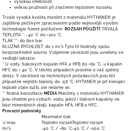
vysokou ohebností
velkou pružností při značném teplotním rozsahu.
Trvale vysoká kvalita manžet z materiálu HYTHANE® je
zajištěna pečlivým zpracováním podle nejnovější výrobní
technologie řízené počítačem.
ROZSAH POUŽITÍ
TRVALÁ
TEPLOTA *: -40° C do +100 °C
TLAK **: do 600 bar
KLUZNÁ RYCHLOST: do 1 m/s Tyto tři hodnoty spolu
bezprostředně souvisí. Vzájemné závislosti jsou uvedeny ve
vedlejší tabulce.
* U vody, tlakových kapalin HFA a HFB do +60 °C, u kapalin
HFC do + 40 °C. V těchto případech prosíme o váš zpětný
dotaz. V závislosti na technických požadavcích jsou též
přípustné nejnižší teploty do -56 °C. HYTANE® je při klesající
teplotě stále tužší, ale neláme se.
** Nutná konzultace
MÉDIA
Manžety z materiálu HYTHANE®
jsou vhodné pro vzduch, vodu, jakož i tlakové kapaliny na
bázi minerálních olejů, kapalin HFA, HFB a HFC.
Provozní podmínky
Maximální tlak
´v´max.
Teplotní rozsah
Teplotní rozsah
m/s
-40 °C / +80 °C
-40 °C / +100 °C