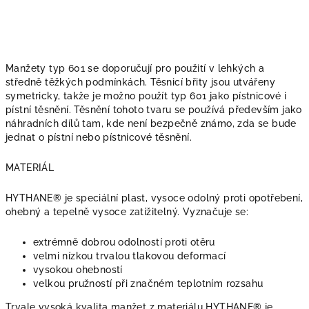
Manžety typ 601 se doporučují pro použití v lehkých a
středně těžkých podmínkách. Těsnicí břity jsou utvářeny
symetricky, takže je možno použít typ 601 jako pístnicové i
pístní těsnění. Těsnění tohoto tvaru se používá především jako
náhradních dílů tam, kde není bezpečně známo, zda se bude
jednat o pístní nebo pístnicové těsnění.
MATERIÁL
HYTHANE® je speciální plast, vysoce odolný proti opotřebení,
ohebný a tepelně vysoce zatížitelný. Vyznačuje se:
extrémně dobrou odolností proti otěru
velmi nízkou trvalou tlakovou deformací
vysokou ohebností
velkou pružností při značném teplotním rozsahu
Trvale vysoká kvalita manžet z materiálu HYTHANE® je