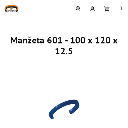
Přejít
na
obsah
Nákupn
Hledat
Přihlášení
košík
Manžeta 601 - 100 x 120 x
12.5