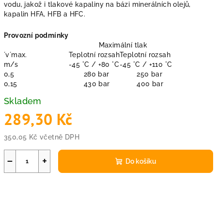
vodu, jakož i tlakové kapaliny na bázi minerálních olejů,
kapalin HFA, HFB a HFC.
Provozní podmínky
Maximální tlak
´v´max.
Teplotní rozsah
Teplotní rozsah
m/s
-45 °C / +80 °C
-45 °C / +110 °C
0,5
280 bar
250 bar
0,15
430 bar
400 bar
Skladem
289,30 Kč
350,05 Kč včetně DPH
Měrná
cena:
−
+
Do košíku