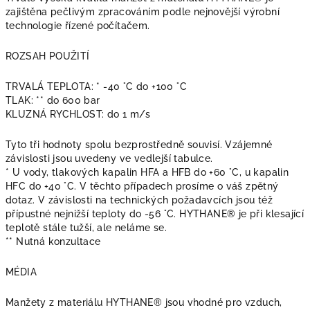
zajištěna pečlivým zpracováním podle nejnovější výrobní
technologie řízené počítačem.
ROZSAH POUŽITÍ
TRVALÁ TEPLOTA: * -40 °C do +100 °C
TLAK: ** do 600 bar
KLUZNÁ RYCHLOST: do 1 m/s
Tyto tři hodnoty spolu bezprostředně souvisí. Vzájemné
závislosti jsou uvedeny ve vedlejší tabulce.
* U vody, tlakových kapalin HFA a HFB do +60 °C, u kapalin
HFC do +40 °C. V těchto případech prosíme o váš zpětný
dotaz. V závislosti na technických požadavcích jsou též
přípustné nejnižší teploty do -56 °C. HYTHANE® je při klesající
teplotě stále tužší, ale neláme se.
** Nutná konzultace
MÉDIA
Manžety z materiálu HYTHANE® jsou vhodné pro vzduch,