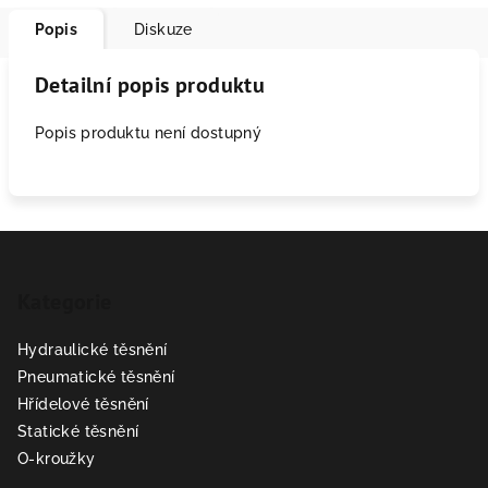
Popis
Diskuze
Detailní popis produktu
Popis produktu není dostupný
Z
á
Kategorie
p
a
Hydraulické těsnění
t
Pneumatické těsnění
í
Hřídelové těsnění
Statické těsnění
O-kroužky