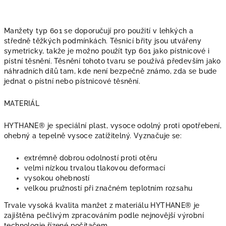
Manžety typ 601 se doporučují pro použití v lehkých a
středně těžkých podmínkách. Těsnicí břity jsou utvářeny
symetricky, takže je možno použít typ 601 jako pístnicové i
pístní těsnění. Těsnění tohoto tvaru se používá především jako
náhradních dílů tam, kde není bezpečně známo, zda se bude
jednat o pístní nebo pístnicové těsnění.
MATERIÁL
HYTHANE® je speciální plast, vysoce odolný proti opotřebení,
ohebný a tepelně vysoce zatížitelný. Vyznačuje se:
extrémně dobrou odolností proti otěru
velmi nízkou trvalou tlakovou deformací
vysokou ohebností
velkou pružností při značném teplotním rozsahu
Trvale vysoká kvalita manžet z materiálu HYTHANE® je
zajištěna pečlivým zpracováním podle nejnovější výrobní
technologie řízené počítačem.