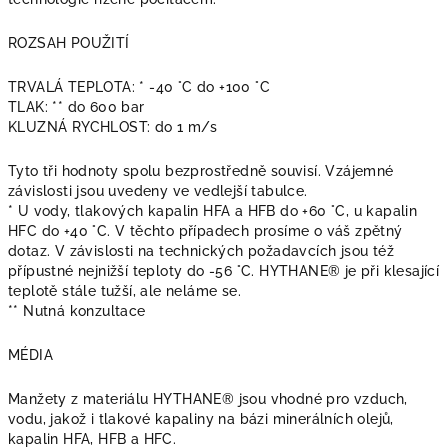
ROZSAH POUŽITÍ
TRVALÁ TEPLOTA: * -40 °C do +100 °C
TLAK: ** do 600 bar
KLUZNÁ RYCHLOST: do 1 m/s
Tyto tři hodnoty spolu bezprostředně souvisí. Vzájemné
závislosti jsou uvedeny ve vedlejší tabulce.
* U vody, tlakových kapalin HFA a HFB do +60 °C, u kapalin
HFC do +40 °C. V těchto případech prosíme o váš zpětný
dotaz. V závislosti na technických požadavcích jsou též
přípustné nejnižší teploty do -56 °C. HYTHANE® je při klesající
teplotě stále tužší, ale neláme se.
** Nutná konzultace
MÉDIA
Manžety z materiálu HYTHANE® jsou vhodné pro vzduch,
vodu, jakož i tlakové kapaliny na bázi minerálních olejů,
kapalin HFA, HFB a HFC.