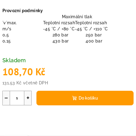
Provozní podmínky
Maximální tlak
´v´max.
Teplotní rozsah
Teplotní rozsah
m/s
-45 °C / +80 °C
-45 °C / +110 °C
0,5
280 bar
250 bar
0,15
430 bar
400 bar
Skladem
108,70 Kč
131,53 Kč včetně DPH
Měrná
cena:
−
+
Do košíku