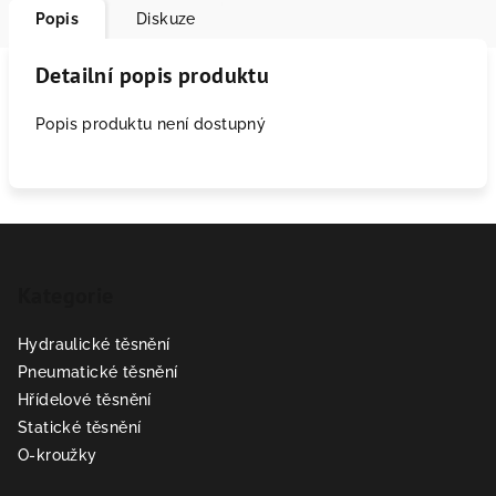
Popis
Diskuze
Detailní popis produktu
Popis produktu není dostupný
Z
á
Kategorie
p
a
Hydraulické těsnění
t
Pneumatické těsnění
í
Hřídelové těsnění
Statické těsnění
O-kroužky