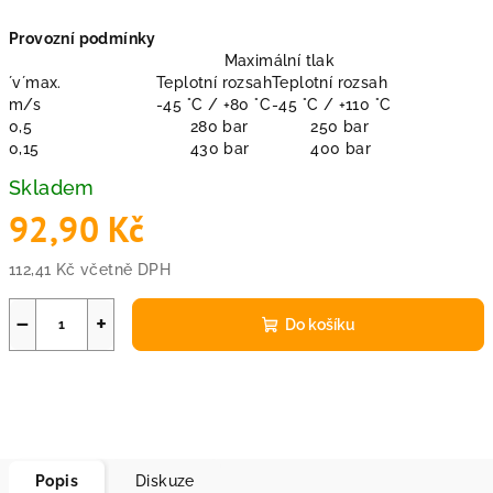
Provozní podmínky
Maximální tlak
´v´max.
Teplotní rozsah
Teplotní rozsah
m/s
-45 °C / +80 °C
-45 °C / +110 °C
0,5
280 bar
250 bar
0,15
430 bar
400 bar
Skladem
92,90 Kč
112,41 Kč včetně DPH
Měrná
cena:
−
+
Do košíku
Popis
Diskuze