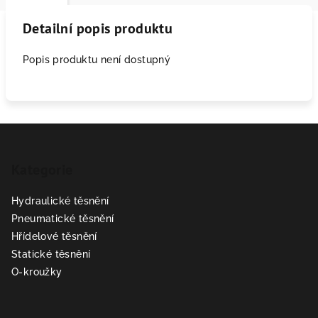
Detailní popis produktu
Popis produktu není dostupný
Z
á
Kategorie
p
a
Hydraulické těsnění
t
Pneumatické těsnění
í
Hřídelové těsnění
Statické těsnění
O-kroužky