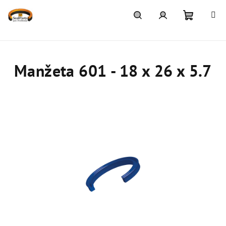
Přejít
na
obsah
Nákupn
Hledat
Přihlášení
košík
Manžeta 601 - 18 x 26 x 5.7