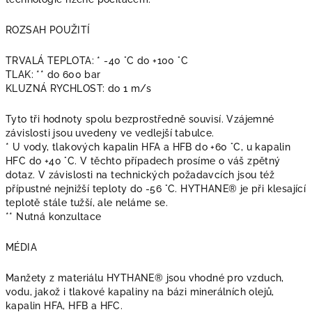
ROZSAH POUŽITÍ
TRVALÁ TEPLOTA: * -40 °C do +100 °C
TLAK: ** do 600 bar
KLUZNÁ RYCHLOST: do 1 m/s
Tyto tři hodnoty spolu bezprostředně souvisí. Vzájemné
závislosti jsou uvedeny ve vedlejší tabulce.
* U vody, tlakových kapalin HFA a HFB do +60 °C, u kapalin
HFC do +40 °C. V těchto případech prosíme o váš zpětný
dotaz. V závislosti na technických požadavcích jsou též
přípustné nejnižší teploty do -56 °C. HYTHANE® je při klesající
teplotě stále tužší, ale neláme se.
** Nutná konzultace
MÉDIA
Manžety z materiálu HYTHANE® jsou vhodné pro vzduch,
vodu, jakož i tlakové kapaliny na bázi minerálních olejů,
kapalin HFA, HFB a HFC.