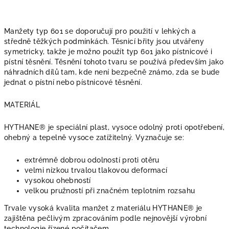
Manžety typ 601 se doporučují pro použití v lehkých a
středně těžkých podmínkách. Těsnicí břity jsou utvářeny
symetricky, takže je možno použít typ 601 jako pístnicové i
pístní těsnění. Těsnění tohoto tvaru se používá především jako
náhradních dílů tam, kde není bezpečně známo, zda se bude
jednat o pístní nebo pístnicové těsnění.
MATERIÁL
HYTHANE® je speciální plast, vysoce odolný proti opotřebení,
ohebný a tepelně vysoce zatížitelný. Vyznačuje se:
extrémně dobrou odolností proti otěru
velmi nízkou trvalou tlakovou deformací
vysokou ohebností
velkou pružností při značném teplotním rozsahu
Trvale vysoká kvalita manžet z materiálu HYTHANE® je
zajištěna pečlivým zpracováním podle nejnovější výrobní
technologie řízené počítačem.