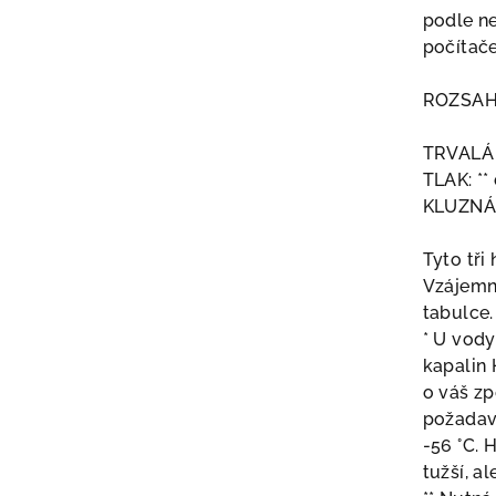
podle ne
počítač
ROZSAH
TRVALÁ 
TLAK: **
KLUZNÁ 
Tyto tři
Vzájemné
tabulce.
* U vody
kapalin 
o váš zp
požadavc
-56 °C. 
tužší, a