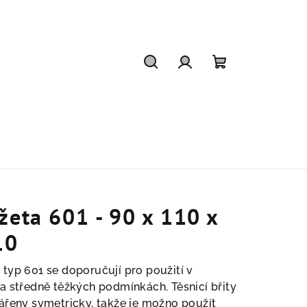
Hledat
Přihlášení
Nákupní
košík
eta 601 - 90 x 110 x
10
typ 601 se doporučují pro použití v
a středně těžkých podmínkách. Těsnicí břity
ářeny symetricky, takže je možno použít