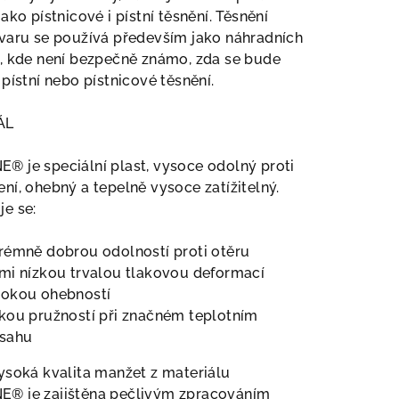
jako pístnicové i pístní těsnění. Těsnění
varu se používá především jako náhradních
, kde není bezpečně známo, zda se bude
 pístní nebo pístnicové těsnění.
ÁL
 je speciální plast, vysoce odolný proti
ní, ohebný a tepelně vysoce zatížitelný.
e se:
rémně dobrou odolností proti otěru
mi nízkou trvalou tlakovou deformací
sokou ohebností
kou pružností při značném teplotním
zsahu
ysoká kvalita manžet z materiálu
® je zajištěna pečlivým zpracováním