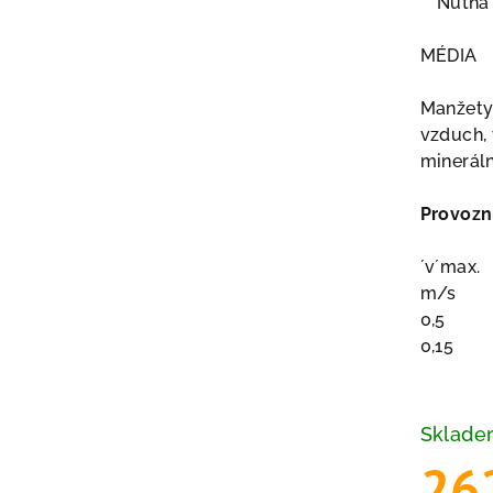
** Nutná
MÉDIA
Manžety
vzduch, 
mineráln
Provozn
´v´max.
m/s
0,5
0,15
Sklad
26