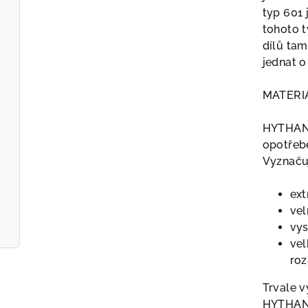
typ 601 
tohoto t
dílů tam
jednat o
MATERI
HYTHANE®
opotřebe
Vyznačuj
ext
vel
vy
vel
ro
Trvale v
HYTHANE