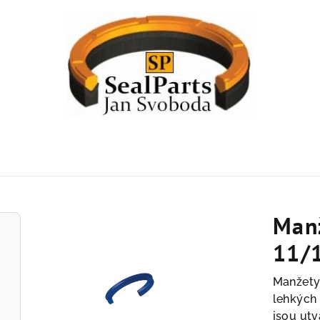
Manž
11/
Manžety 
lehkých 
jsou utv