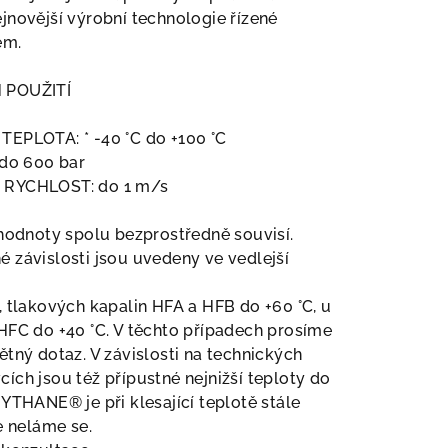
jnovější výrobní technologie řízené
em.
 POUŽITÍ
TEPLOTA: * -40 °C do +100 °C
 do 600 bar
RYCHLOST: do 1 m/s
 hodnoty spolu bezprostředně souvisí.
 závislosti jsou uvedeny ve vedlejší
, tlakových kapalin HFA a HFB do +60 °C, u
HFC do +40 °C. V těchto případech prosíme
ětný dotaz. V závislosti na technických
ích jsou též přípustné nejnižší teploty do
HYTHANE® je při klesající teplotě stále
le neláme se.