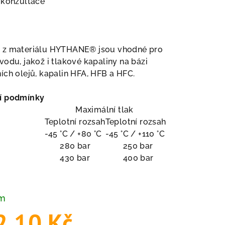
 konzultace
 z materiálu HYTHANE® jsou vhodné pro
vodu, jakož i tlakové kapaliny na bázi
ích olejů, kapalin HFA, HFB a HFC.
í podmínky
Maximální tlak
Teplotní rozsah
Teplotní rozsah
-45 °C / +80 °C
-45 °C / +110 °C
280 bar
250 bar
430 bar
400 bar
em
2,10 Kč