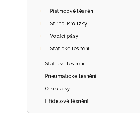
r
Pístnicové těsnění
a
Stírací kroužky
n
Vodící pásy
n
Statické těsnění
í
p
Statické těsnění
a
Pneumatické těsnění
n
O kroužky
e
Hřídelové těsnění
l