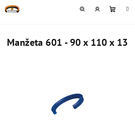
Přejít
na
obsah
Nákupn
Hledat
Přihlášení
košík
Manžeta 601 - 90 x 110 x 13