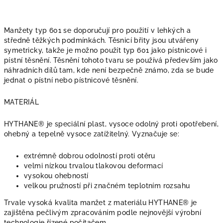
Manžety typ 601 se doporučují pro použití v lehkých a
středně těžkých podmínkách. Těsnicí břity jsou utvářeny
symetricky, takže je možno použít typ 601 jako pístnicové i
pístní těsnění. Těsnění tohoto tvaru se používá především jako
náhradních dílů tam, kde není bezpečně známo, zda se bude
jednat o pístní nebo pístnicové těsnění.
MATERIÁL
HYTHANE® je speciální plast, vysoce odolný proti opotřebení,
ohebný a tepelně vysoce zatížitelný. Vyznačuje se:
extrémně dobrou odolností proti otěru
velmi nízkou trvalou tlakovou deformací
vysokou ohebností
velkou pružností při značném teplotním rozsahu
Trvale vysoká kvalita manžet z materiálu HYTHANE® je
zajištěna pečlivým zpracováním podle nejnovější výrobní
technologie řízené počítačem.