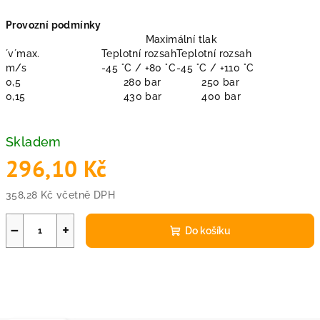
Provozní podmínky
Maximální tlak
´v´max.
Teplotní rozsah
Teplotní rozsah
m/s
-45 °C / +80 °C
-45 °C / +110 °C
0,5
280 bar
250 bar
0,15
430 bar
400 bar
Skladem
296,10 Kč
358,28 Kč včetně DPH
Měrná
cena:
−
+
Do košíku