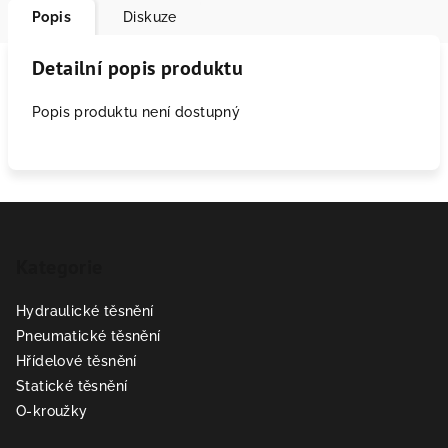
Popis
Diskuze
Detailní popis produktu
Popis produktu není dostupný
Z
á
Kategorie
p
a
Hydraulické těsnění
t
Pneumatické těsnění
í
Hřídelové těsnění
Statické těsnění
O-kroužky