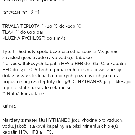
ROZSAH POUŽITÍ
TRVALÁ TEPLOTA: * -40 °C do +100 °C
TLAK: ** do 600 bar
KLUZNÁ RYCHLOST: do 1 m/s
Tyto tři hodnoty spolu bezprostředně souvisí. Vzájemné
závislosti jsou uvedeny ve vedlejší tabulce.
* U vody, tlakových kapalin HFA a HFB do +60 °C, u kapalin
HFC do +40 °C. V těchto případech prosíme o váš zpětný
dotaz. V závislosti na technických požadavcích jsou též
přípustné nejnižší teploty do -56 °C. HYTHANE® je při klesající
teplotě stále tužší, ale neláme se.
** Nutná konzultace
MÉDIA
Manžety z materiálu HYTHANE® jsou vhodné pro vzduch,
vodu, jakož i tlakové kapaliny na bázi minerálních olejů,
kapalin HFA, HFB a HFC.