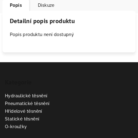
Popis
Diskuze
Detailní popis produktu
Popis produktu není dostupný
Z
á
Kategorie
p
a
Hydraulické těsnění
t
Pneumatické těsnění
í
Hřídelové těsnění
Statické těsnění
O-kroužky