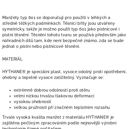
Manžety typ 601 se doporučují pro použití v lehkých a
středně těžkých podmínkách. Těsnicí břity jsou utvářeny
symetricky, takže je možno použít typ 601 jako pístnicové i
pístní těsnění. Těsnění tohoto tvaru se používá především jako
náhradních dílů tam, kde není bezpečně známo, zda se bude
jednat o pístní nebo pístnicové těsnění.
MATERIÁL
HYTHANE® je speciální plast, vysoce odolný proti opotřebení,
ohebný a tepelně vysoce zatížitelný. Vyznačuje se:
extrémně dobrou odolností proti otěru
velmi nízkou trvalou tlakovou deformací
vysokou ohebností
velkou pružností při značném teplotním rozsahu
Trvale vysoká kvalita manžet z materiálu HYTHANE® je
zajištěna pečlivým zpracováním podle nejnovější výrobní
technologie řízené počítačem.