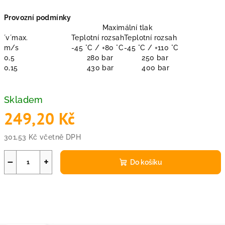
Provozní podmínky
Maximální tlak
´v´max.
Teplotní rozsah
Teplotní rozsah
m/s
-45 °C / +80 °C
-45 °C / +110 °C
0,5
280 bar
250 bar
0,15
430 bar
400 bar
Skladem
249,20 Kč
301,53 Kč včetně DPH
Měrná
cena:
−
+
Do košíku