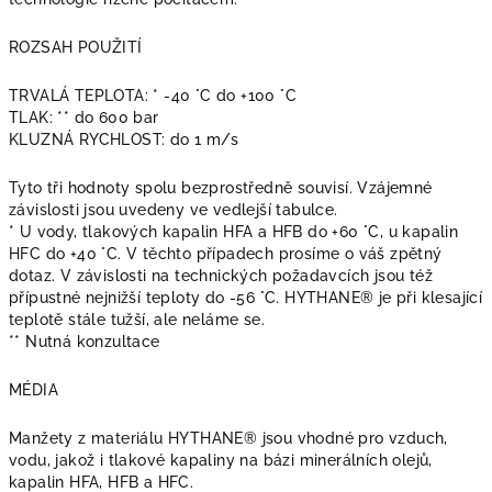
ROZSAH POUŽITÍ
TRVALÁ TEPLOTA: * -40 °C do +100 °C
TLAK: ** do 600 bar
KLUZNÁ RYCHLOST: do 1 m/s
Tyto tři hodnoty spolu bezprostředně souvisí. Vzájemné
závislosti jsou uvedeny ve vedlejší tabulce.
* U vody, tlakových kapalin HFA a HFB do +60 °C, u kapalin
HFC do +40 °C. V těchto případech prosíme o váš zpětný
dotaz. V závislosti na technických požadavcích jsou též
přípustné nejnižší teploty do -56 °C. HYTHANE® je při klesající
teplotě stále tužší, ale neláme se.
** Nutná konzultace
MÉDIA
Manžety z materiálu HYTHANE® jsou vhodné pro vzduch,
vodu, jakož i tlakové kapaliny na bázi minerálních olejů,
kapalin HFA, HFB a HFC.