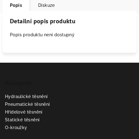
Popis
Diskuze
Detailní popis produktu
Popis produktu není dostupný
Z
á
Kategorie
p
a
Hydraulické těsnění
t
Pneumatické těsnění
í
Hřídelové těsnění
Statické těsnění
O-kroužky