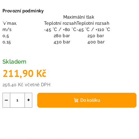
Provozní podmínky
Maximální tlak
´v´max.
Teplotní rozsah
Teplotní rozsah
m/s
-45 °C / +80 °C
-45 °C / +110 °C
0,5
280 bar
250 bar
0,15
430 bar
400 bar
Skladem
211,90 Kč
256,40 Kč včetně DPH
Měrná
cena:
−
+
Do košíku