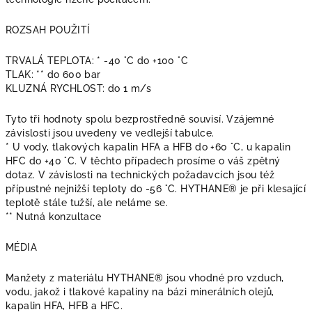
ROZSAH POUŽITÍ
TRVALÁ TEPLOTA: * -40 °C do +100 °C
TLAK: ** do 600 bar
KLUZNÁ RYCHLOST: do 1 m/s
Tyto tři hodnoty spolu bezprostředně souvisí. Vzájemné
závislosti jsou uvedeny ve vedlejší tabulce.
* U vody, tlakových kapalin HFA a HFB do +60 °C, u kapalin
HFC do +40 °C. V těchto případech prosíme o váš zpětný
dotaz. V závislosti na technických požadavcích jsou též
přípustné nejnižší teploty do -56 °C. HYTHANE® je při klesající
teplotě stále tužší, ale neláme se.
** Nutná konzultace
MÉDIA
Manžety z materiálu HYTHANE® jsou vhodné pro vzduch,
vodu, jakož i tlakové kapaliny na bázi minerálních olejů,
kapalin HFA, HFB a HFC.