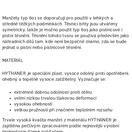
Manžety typ 601 se doporučují pro použití v lehkých a
středně těžkých podmínkách. Těsnicí břity jsou utvářeny
symetricky, takže je možno použít typ 601 jako pístnicové i
pístní těsnění. Těsnění tohoto tvaru se používá především jako
náhradních dílů tam, kde není bezpečně známo, zda se bude
jednat o pístní nebo pístnicové těsnění.
MATERIÁL
HYTHANE® je speciální plast, vysoce odolný proti opotřebení,
ohebný a tepelně vysoce zatížitelný. Vyznačuje se:
extrémně dobrou odolností proti otěru
velmi nízkou trvalou tlakovou deformací
vysokou ohebností
velkou pružností při značném teplotním rozsahu
Trvale vysoká kvalita manžet z materiálu HYTHANE® je
zajištěna pečlivým zpracováním podle nejnovější výrobní
technologie řízené počítačem.