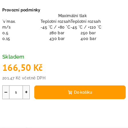
Provozní podmínky
Maximální tlak
´v´max.
Teplotní rozsah
Teplotní rozsah
m/s
-45 °C / +80 °C
-45 °C / +110 °C
0,5
280 bar
250 bar
0,15
430 bar
400 bar
Skladem
166,50 Kč
201,47 Kč včetně DPH
Měrná
cena:
−
+
Do košíku