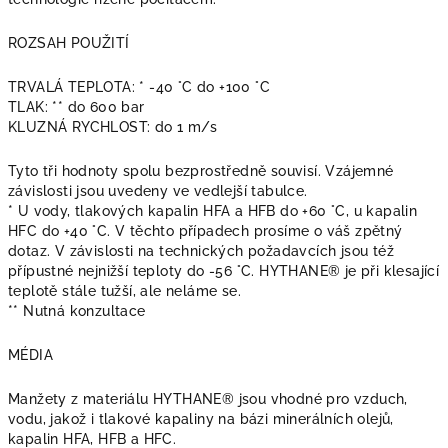
ROZSAH POUŽITÍ
TRVALÁ TEPLOTA: * -40 °C do +100 °C
TLAK: ** do 600 bar
KLUZNÁ RYCHLOST: do 1 m/s
Tyto tři hodnoty spolu bezprostředně souvisí. Vzájemné
závislosti jsou uvedeny ve vedlejší tabulce.
* U vody, tlakových kapalin HFA a HFB do +60 °C, u kapalin
HFC do +40 °C. V těchto případech prosíme o váš zpětný
dotaz. V závislosti na technických požadavcích jsou též
přípustné nejnižší teploty do -56 °C. HYTHANE® je při klesající
teplotě stále tužší, ale neláme se.
** Nutná konzultace
MÉDIA
Manžety z materiálu HYTHANE® jsou vhodné pro vzduch,
vodu, jakož i tlakové kapaliny na bázi minerálních olejů,
kapalin HFA, HFB a HFC.