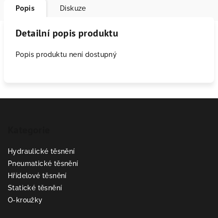
Popis
Diskuze
Detailní popis produktu
Popis produktu není dostupný
Z
á
Kategorie
p
a
Hydraulické těsnění
t
Pneumatické těsnění
í
Hřídelové těsnění
Statické těsnění
O-kroužky