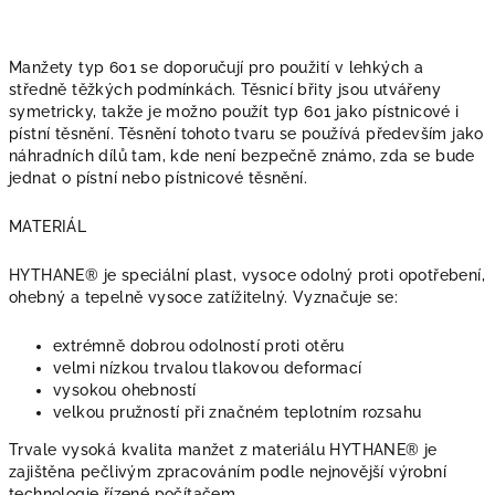
Manžety typ 601 se doporučují pro použití v lehkých a
středně těžkých podmínkách. Těsnicí břity jsou utvářeny
symetricky, takže je možno použít typ 601 jako pístnicové i
pístní těsnění. Těsnění tohoto tvaru se používá především jako
náhradních dílů tam, kde není bezpečně známo, zda se bude
jednat o pístní nebo pístnicové těsnění.
MATERIÁL
HYTHANE® je speciální plast, vysoce odolný proti opotřebení,
ohebný a tepelně vysoce zatížitelný. Vyznačuje se:
extrémně dobrou odolností proti otěru
velmi nízkou trvalou tlakovou deformací
vysokou ohebností
velkou pružností při značném teplotním rozsahu
Trvale vysoká kvalita manžet z materiálu HYTHANE® je
zajištěna pečlivým zpracováním podle nejnovější výrobní
technologie řízené počítačem.